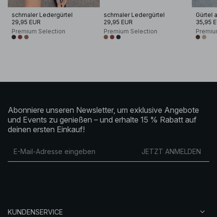
schmaler Ledergürtel
schmaler Ledergürtel
29,95 EUR
29,95 EUR
35,95 
Premium Selection
Premium Selection
Premiu
Abonniere unseren Newsletter, um exklusive Angebote
und Events zu genießen – und erhalte 15 % Rabatt auf
deinen ersten Einkauf!
JETZT ANMELDEN
KUNDENSERVICE