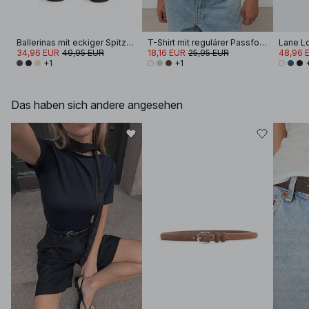
Ballerinas mit eckiger Spitze und Schleife
T-Shirt mit regulärer Passform
Lane L
34,96 EUR
49,95 EUR
18,16 EUR
25,95 EUR
48,96 
+1
+1
Das haben sich andere angesehen