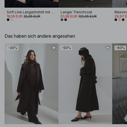
Soft Line Langarmshirt mit Trichterhals
Langer Trenchcoat
18,16 EUR
25,95 EUR
51,98 EUR
129,95 EUR
29,97 
Das haben sich andere angesehen
-30%
-50%
-60%