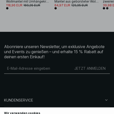
Wollmantel mit Umhängekragen
Mantel aus gebürsteter Wollmischung mit Gürtel
zweirei
118,96 EUR
169,95 EUR
64,97 EUR
129,95 EUR
39,98 
Abonniere unseren Newsletter, um exklusive Angebote
und Events zu genießen – und erhalte 15 % Rabatt auf
deinen ersten Einkauf!
JETZT ANMELDEN
KUNDENSERVICE
ÜBER NA-KD