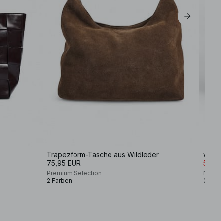
Trapezform-Tasche aus Wildleder
weic
75,95 EUR
53,16
Premium Selection
NA-K
2 Farben
3 Far