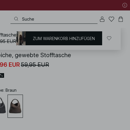
fftasche
ZUM WARENKORB HINZUFÜGEN
KD
/
Accessoires
/
Taschen
/
Tragetasche
,95 EUR
iche, gewebte Stofftasche
,96 EUR
59,95 EUR
0%
be
:
Braun