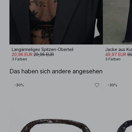
Langärmeliges Spitzen-Oberteil
20,96 EUR
29,95 EUR
49,97 EUR
99
3 Farben
3 Farben
Das haben sich andere angesehen
-30%
-30%