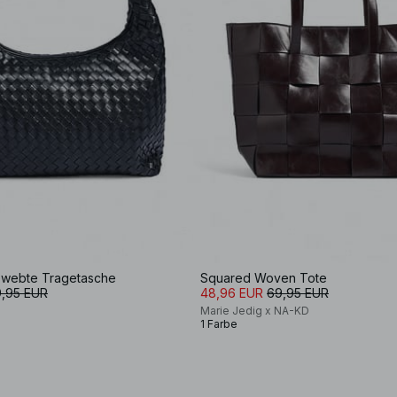
ewebte Tragetasche
Squared Woven Tote
,95 EUR
48,96 EUR
69,95 EUR
Marie Jedig x NA-KD
1 Farbe