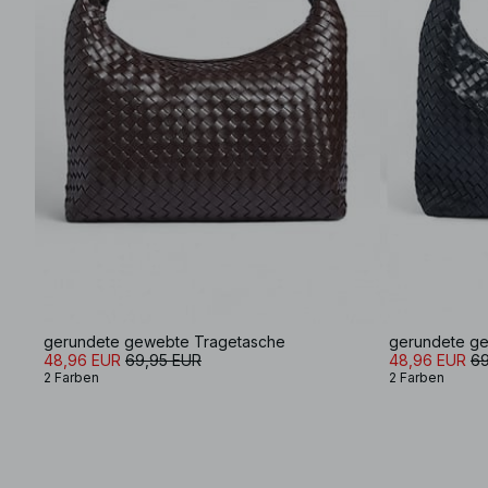
gerundete gewebte Tragetasche
gerundete g
48,96 EUR
69,95 EUR
48,96 EUR
69
2 Farben
2 Farben