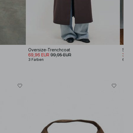
Oversize-Trenchcoat
Slin
69,96 EUR
99,95 EUR
34,9
3 Farben
6 Far
-30