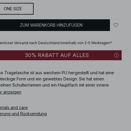
ONE SIZE
ZUM WARENKORB HINZUFÜGEN
enloser Versand nach Deutschland innerhalb von 2-5 Werktagen*
30% RABATT AUF ALLES
se Tragetasche ist aus weichem PU hergestellt und hat eine
hteckige Form und ein gewebtes Design. Sie hat einen
zelnen Schulterriemen und ein Hauptfach mit einer innere
cht. Maße: Höhe: 38 cm / 14.96 in. Breite: 10 cm / 3.94 in. Länge:
r anzeigen
 cm / 17.52 in. Diese Tragetasche ist in braun erhältlich.
erials and care
ikelnummer
:
1100-007321-0017
ferung und Rücksendung