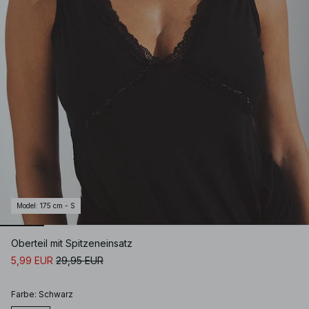
Model
:
175 cm - S
Oberteil mit Spitzeneinsatz
5,99 EUR
29,95 EUR
Farbe
:
Schwarz