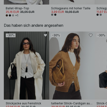
Ballet-Wrap-Top
Schlagjeans mit hoher Taille
Schlagj
25,16 EUR
35,95 EUR
3,99 EUR
19,95 EUR
11,97 E
+1
Das haben sich andere angesehen
-30%
-30%
-30%
Strickjacke aus Feinstrick
taillierter Strick-Cardigan aus Wollmischung
27,96 EUR
39,95 EUR
39,16 EUR
55,95 EUR
27,96 