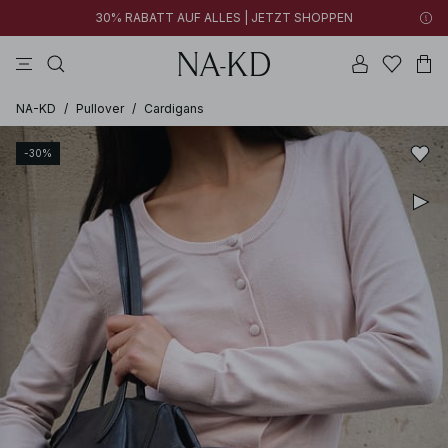
30% RABATT AUF ALLES | JETZT SHOPPEN
longsleeves
schwarz
perlweiß
hosen
tiefbraun
NA-KD
/
Pullover
/
Cardigans
-30%