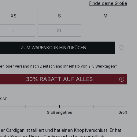
Finde deine Größe
XS
S
M
L
XL
ZUM WARENKORB HINZUFÜGEN
enloser Versand nach Deutschland innerhalb von 2-5 Werktagen*
30% RABATT AUF ALLES
SSE
n
Größengetreu
Groß
er Cardigan ist tailliert und hat einen Knopfverschluss. Er hat
ppte Besätze. Dieser Cardigan ist in beige erhältlich.