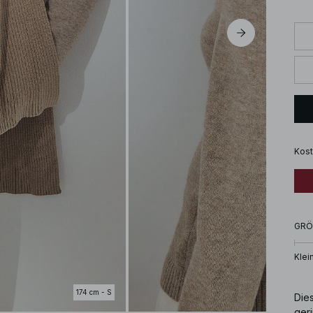
Kost
GRÖ
Klei
174 cm - S
Dies
geri