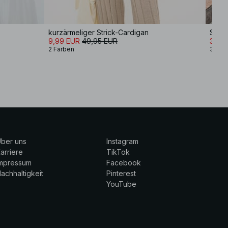
kurzärmeliger Strick-Cardigan
Stric
9,99 EUR
49,95 EUR
34,9
2 Farben
3 Far
ber uns
Instagram
arriere
TikTok
Impressum
Facebook
achhaltigkeit
Pinterest
YouTube