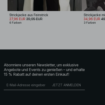
Strickjacke aus Feinstrick
Strickjacke m
27,96 EUR
39,95 EUR
34,96 EUR
49
6 Farben
3 Farben
Abonniere unseren Newsletter, um exklusive
Angebote und Events zu genießen – und erhalte
15 % Rabatt auf deinen ersten Einkauf!
JETZT ANMELDEN