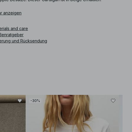
ikelnummer
r anzeigen
:
1100-012088-0295
erials and care
ßenratgeber
ferung und Rücksendung
-30%
-30