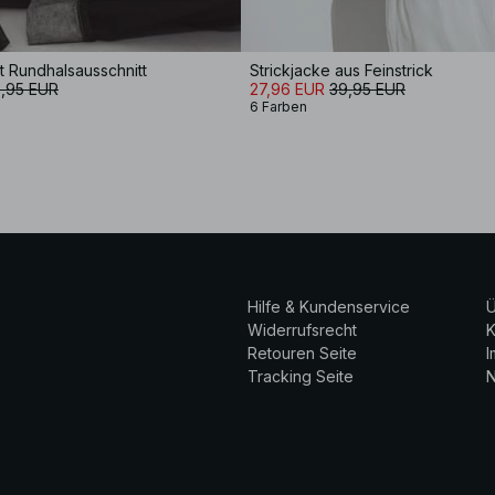
it Rundhalsausschnitt
Strickjacke aus Feinstrick
,95 EUR
27,96 EUR
39,95 EUR
6 Farben
Hilfe & Kundenservice
Ü
Widerrufsrecht
K
Retouren Seite
Tracking Seite
N