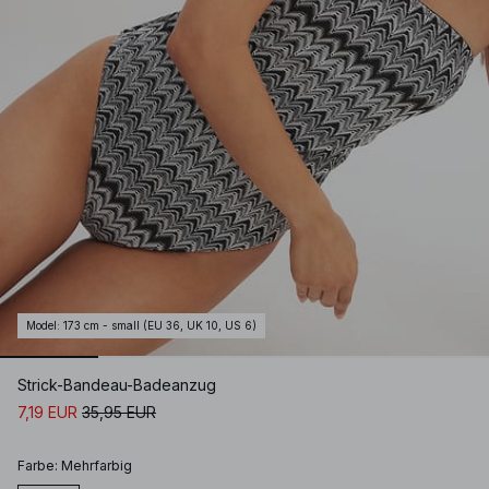
Model
:
173 cm - small (EU 36, UK 10, US 6)
Strick-Bandeau-Badeanzug
7,19 EUR
35,95 EUR
Farbe
:
Mehrfarbig