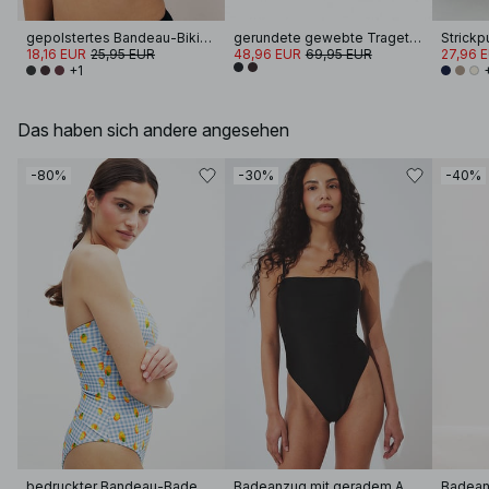
gepolstertes Bandeau-Bikini-Oberteil
gerundete gewebte Tragetasche
18,16 EUR
25,95 EUR
48,96 EUR
69,95 EUR
27,96 
+1
Das haben sich andere angesehen
-80%
-30%
-40%
bedruckter Bandeau-Badeanzug aus Seersucker
Badeanzug mit geradem Ausschnitt