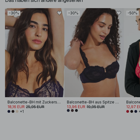
Das haben sich andere angesehen
-30%
-30%
-50%
Balconette-BH mit Zuckerschleife
Balconette-BH aus Spitze mit breiten Trägern
18,16 EUR
25,95 EUR
13,96 EUR
19,95 EUR
12,97 
+1