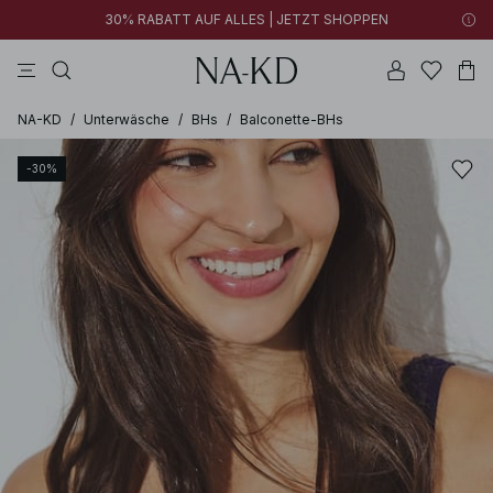
30% RABATT AUF ALLES | JETZT SHOPPEN
longsleeves
tops
schwarz
hosen
tiefbraun
NA-KD
/
Unterwäsche
/
BHs
/
Balconette-BHs
-30%