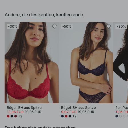
Andere, die dies kauften, kauften auch
-30%
-50%
-30%
Bügel-BH aus Spitze
Bügel-BH aus Spitze
2er-Pac
13,96 EUR
19,95 EUR
9,97 EUR
19,95 EUR
11,16 E
+2
+2