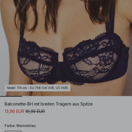
Model
:
174 cm - EU 75B (UK 34B, US 34B)
Balconette-BH mit breiten Trägern aus Spitze
13,96 EUR
19,95 EUR
Farbe
:
Marineblau