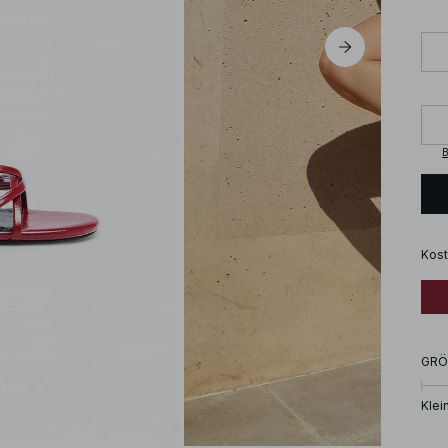
B
Kost
GRÖ
Klei