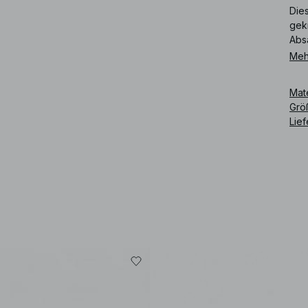
Die
gek
Abs
Meh
Art
Mat
Grö
Lie