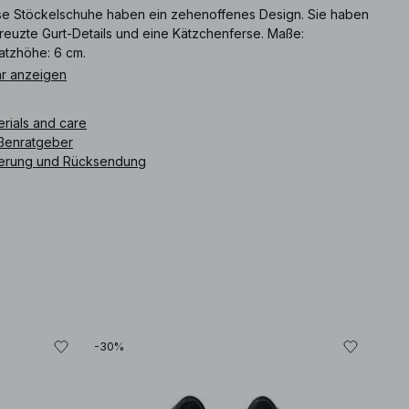
se Stöckelschuhe haben ein zehenoffenes Design. Sie haben
reuzte Gurt-Details und eine Kätzchenferse. Maße:
atzhöhe: 6 cm.
r anzeigen
ikelnummer
:
1100-011611-0004
erials and care
ßenratgeber
ferung und Rücksendung
-30%