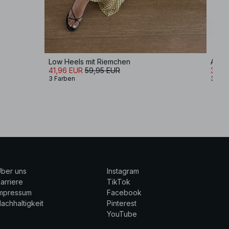
Low Heels mit Riemchen
Absät
41,96 EUR
59,95 EUR
35,9
3 Farben
3 Far
ber uns
Instagram
arriere
TikTok
Impressum
Facebook
achhaltigkeit
Pinterest
YouTube