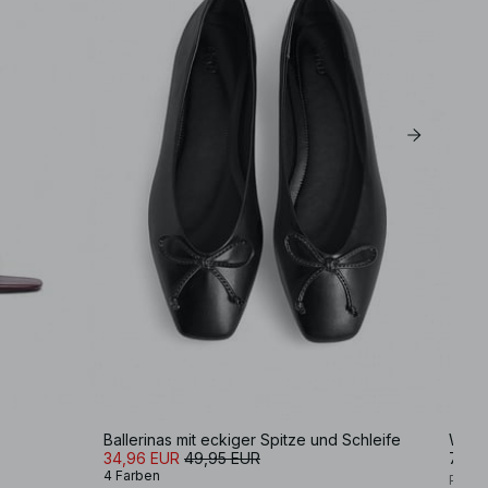
Ballerinas mit eckiger Spitze und Schleife
Wildl
34,96 EUR
49,95 EUR
79,9
4 Farben
Premi