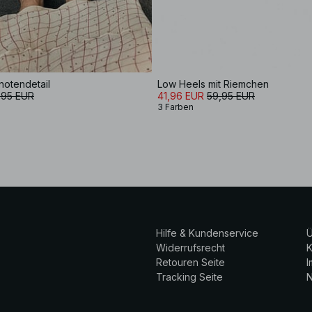
notendetail
Low Heels mit Riemchen
,95 EUR
41,96 EUR
59,95 EUR
3 Farben
Hilfe & Kundenservice
Ü
Widerrufsrecht
K
Retouren Seite
Tracking Seite
N