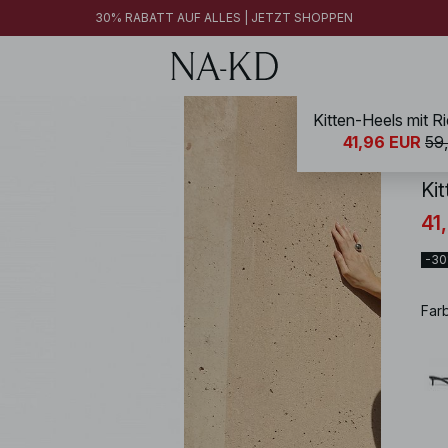
30% RABATT AUF ALLES | JETZT SHOPPEN
Kitten-Heels mit 
NA-
41,96 EUR
59
Ki
41
-3
Far