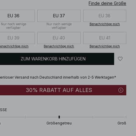
Finde deine Größe
EU 36
EU 37
EU 38
Nur noch wenige
Nur noch wenige
Benachrichtige mich
verfügbar
verfügbar
EU 39
EU 40
EU 41
enachrichtige mich
Benachrichtige mich
Benachrichtige mich
ZUM WARENKORB HINZUFÜGEN
enloser Versand nach Deutschland innerhalb von 2-5 Werktagen*
30% RABATT AUF ALLES
SSE
n
Größengetreu
Groß