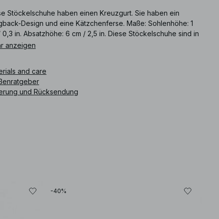
se Stöckelschuhe haben einen Kreuzgurt. Sie haben ein
ngback-Design und eine Kätzchenferse. Maße: Sohlenhöhe: 1
 0,3 in. Absatzhöhe: 6 cm / 2,5 in. Diese Stöckelschuhe sind in
 erhältlich.
r anzeigen
ikelnummer
:
1100-011381-0052
erials and care
ßenratgeber
ferung und Rücksendung
-40%