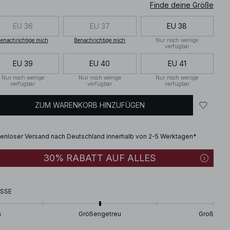
Finde deine Größe
EU 36
EU 37
EU 38
enachrichtige mich
Benachrichtige mich
Nur noch wenige
verfügbar
EU 39
EU 40
EU 41
Nur noch wenige
Nur noch wenige
Nur noch wenige
verfügbar
verfügbar
verfügbar
ZUM WARENKORB HINZUFÜGEN
enloser Versand nach Deutschland innerhalb von 2-5 Werktagen*
30% RABATT AUF ALLES
SSE
n
Größengetreu
Groß