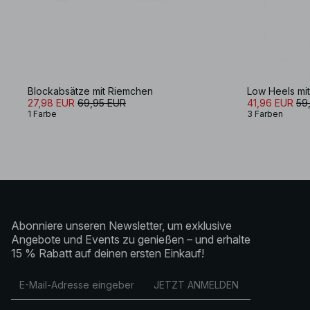
Blockabsätze mit Riemchen
Low Heels mi
27,98 EUR
69,95 EUR
41,96 EUR
59
1 Farbe
3 Farben
Abonniere unseren Newsletter, um exklusive
Angebote und Events zu genießen – und erhalte
15 % Rabatt auf deinen ersten Einkauf!
JETZT ANMELDEN