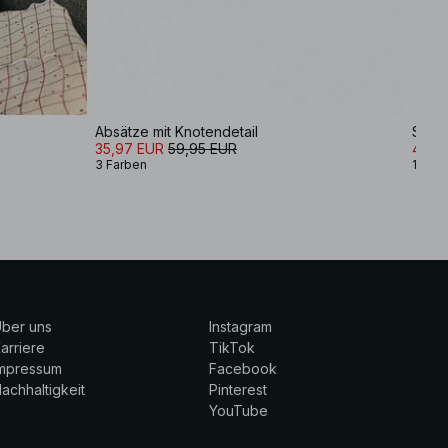
Absätze mit Knotendetail
Strap
35,97 EUR
59,95 EUR
41,9
3 Farben
1 Farb
ber uns
Instagram
arriere
TikTok
Impressum
Facebook
achhaltigkeit
Pinterest
YouTube