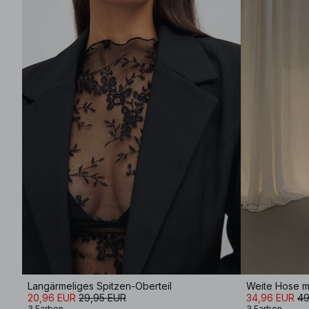
Langärmeliges Spitzen-Oberteil
20,96 EUR
29,95 EUR
34,96 EUR
49
3 Farben
3 Farben