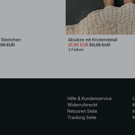
t Riemchen
Absätze mit Knotendetail
,95 EUR
41,96 EUR
59,95 EUR
3 Farben
Hilfe & Kundenservice
Ü
Widerrufsrecht
K
Retouren Seite
Tracking Seite
N