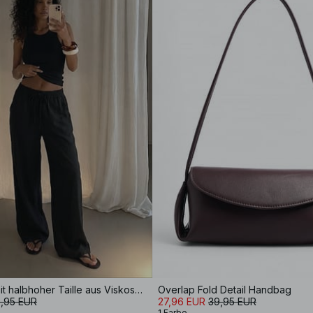
Weite Hose mit halbhoher Taille aus Viskose-Mix
Overlap Fold Detail Handbag
,95 EUR
27,96 EUR
39,95 EUR
1 Farbe