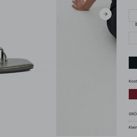
B
Kost
GRÖ
Klei