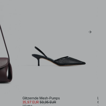
Glitzernde Mesh-Pumps
Leder
35,97 EUR
59,95 EUR
69,9
1 Farbe