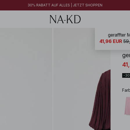
30% RABATT AUF ALLES | JETZT SHOPPEN
geraffter 
NA-
41,96 EUR
59
ge
41
-3
Far