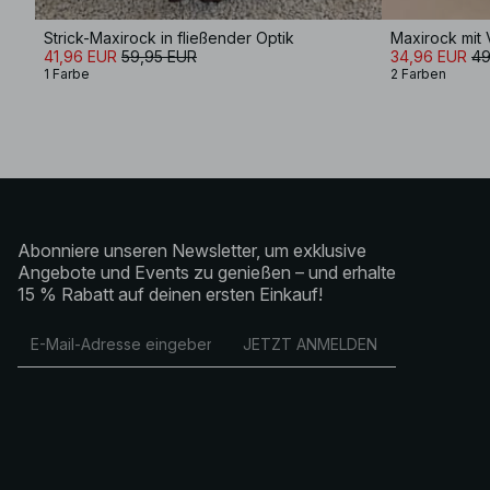
Strick-Maxirock in fließender Optik
Maxirock mit
41,96 EUR
59,95 EUR
34,96 EUR
49
1 Farbe
2 Farben
Abonniere unseren Newsletter, um exklusive
Angebote und Events zu genießen – und erhalte
15 % Rabatt auf deinen ersten Einkauf!
JETZT ANMELDEN