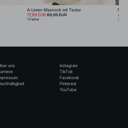
A-Linien-Maxirock mit Textur
Maxi
17,99 EUR
89,95 EUR
48,9
1 Farbe
3 Far
ber uns
Instagram
arriere
TikTok
Impressum
Facebook
achhaltigkeit
Pinterest
YouTube