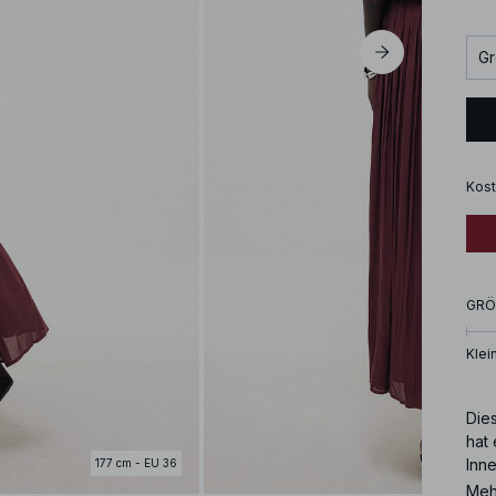
Gr
Kost
GRÖ
Klei
Die
hat 
Inne
177 cm - EU 36
Meh