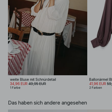
weite Bluse mit Schnürdetail
Ballonärmel B
34,96 EUR
49,95 EUR
41,96 EUR
59
1 Farbe
2 Farben
Das haben sich andere angesehen