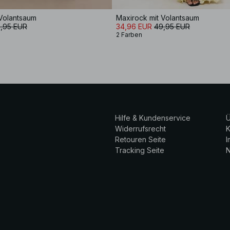
 Volantsaum
Maxirock mit Volantsaum
,95 EUR
34,96 EUR
49,95 EUR
2 Farben
Hilfe & Kundenservice
Ü
Widerrufsrecht
K
Retouren Seite
Tracking Seite
N