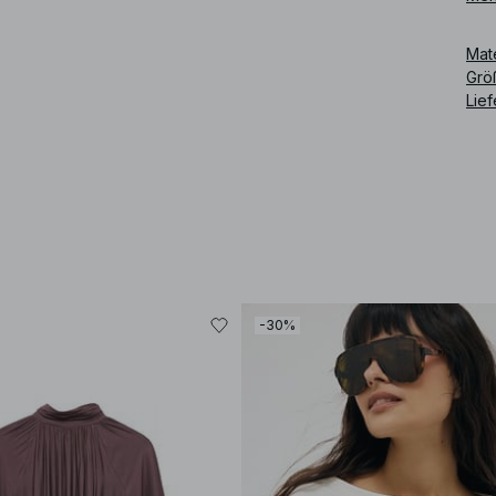
Art
Mat
Grö
Lie
-30%