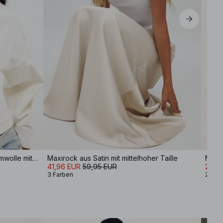
weiches Jersey-Oberteil aus Baumwolle mit weiten Ärmeln
Maxirock aus Satin mit mittelhoher Taille
Midir
41,96 EUR
59,95 EUR
29,9
3 Farben
2 Far