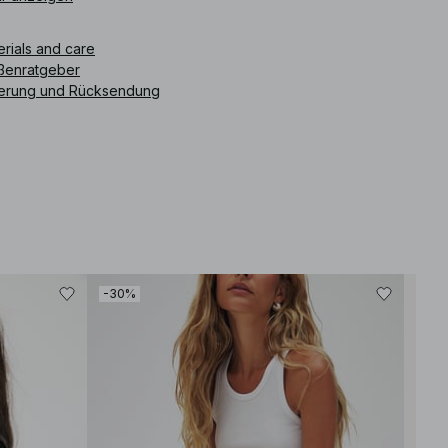
ikelnummer
:
1100-012932-0270
erials and care
ßenratgeber
ferung und Rücksendung
-30%
-50