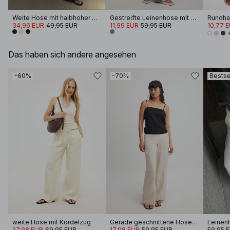
Weite Hose mit halbhoher Taille aus Viskose-Mix
Gestreifte Leinenhose mit elastischer Taille
34,96 EUR
49,95 EUR
11,99 EUR
59,95 EUR
10,77 
Das haben sich andere angesehen
-60%
-70%
Bestse
weite Hose mit Kordelzug
Gerade geschnittene Hose aus Leinen-Mix mit mittelhoher Taille
Leinen
27,98 EUR
69,95 EUR
17,98 EUR
59,95 EUR
59,95 