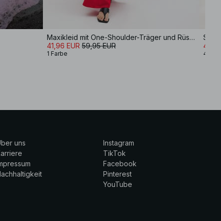
Maxikleid mit One-Shoulder-Träger und Rüschen
Soft 
41,96 EUR
59,95 EUR
41,9
1 Farbe
4 Far
ber uns
Instagram
arriere
TikTok
Impressum
Facebook
achhaltigkeit
Pinterest
YouTube