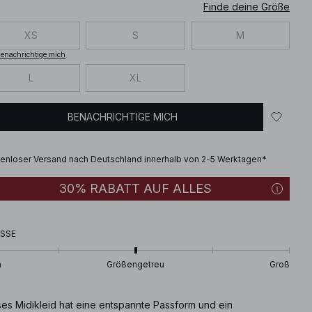
Finde deine Größe
XS
S
M
enachrichtige mich
L
XL
BENACHRICHTIGE MICH
enloser Versand nach Deutschland innerhalb von 2-5 Werktagen*
30% RABATT AUF ALLES
SSE
n
Größengetreu
Groß
ses Midikleid hat eine entspannte Passform und ein