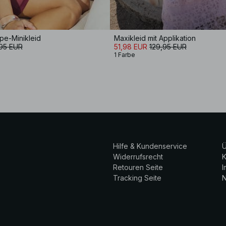
pe-Minikleid
Maxikleid mit Applikation
95 EUR
51,98 EUR
129,95 EUR
1 Farbe
Hilfe & Kundenservice
Ü
Widerrufsrecht
K
Retouren Seite
Tracking Seite
N