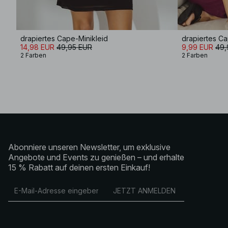
drapiertes Cape-Minikleid
drapiertes Ca
14,98 EUR
49,95 EUR
9,99 EUR
49,
2 Farben
2 Farben
Abonniere unseren Newsletter, um exklusive
Angebote und Events zu genießen – und erhalte
15 % Rabatt auf deinen ersten Einkauf!
JETZT ANMELDEN