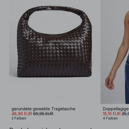
gerundete gewebte Tragetasche
Doppellagiges
48,96 EUR
69,95 EUR
18,16 EUR
25,
2 Farben
4 Farben