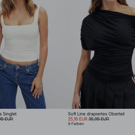
 Singlet
Soft Line drapiertes Oberteil
95 EUR
25,16 EUR
35,95 EUR
6 Farben