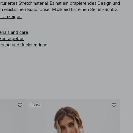
kturiertes Stretchmaterial. Es hat ein drapierendes Design und
n elastischen Bund. Unser Midikleid hat einen Seiten-Schlitz.
es Midikleid ist in beige erhältlich.
r anzeigen
ikelnummer
:
1100-010388-0005
erials and care
ßenratgeber
ferung und Rücksendung
-30%
-30