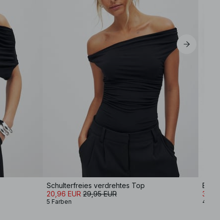
Schulterfreies verdrehtes Top
Balle
20,96 EUR
29,95 EUR
34,9
5 Farben
4 Far