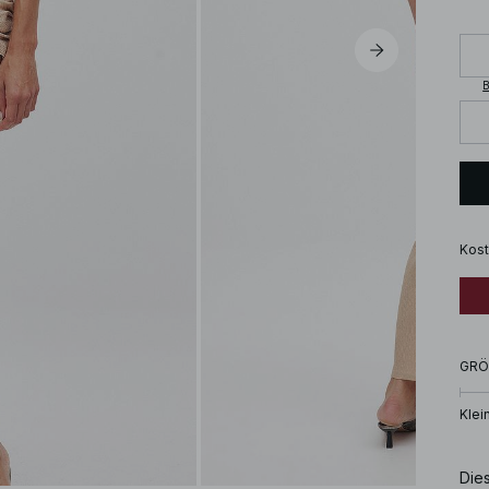
B
Kost
GRÖ
Klei
Die