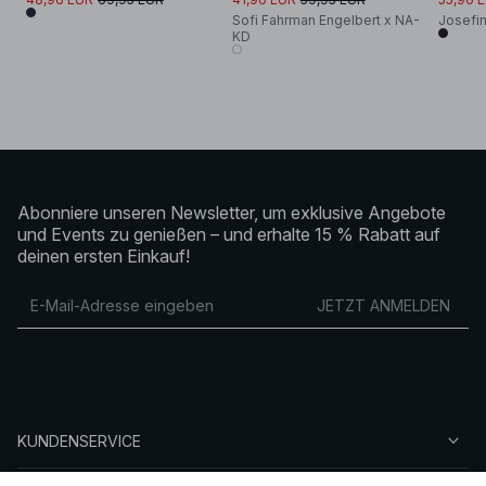
Sofi Fahrman Engelbert x NA-
Josefi
KD
Abonniere unseren Newsletter, um exklusive Angebote
und Events zu genießen – und erhalte 15 % Rabatt auf
deinen ersten Einkauf!
JETZT ANMELDEN
KUNDENSERVICE