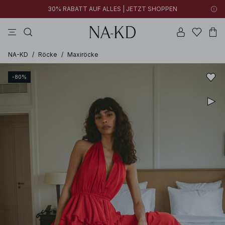
30% RABATT AUF ALLES | JETZT SHOPPEN
longsleeves
braun
schwarz
perlweiß
hosen
NA-KD
/
Röcke
/
Maxiröcke
-80%