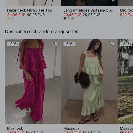
Halterneck Flowy Tie Top
Langärmeliges Spitzen-Oberteil
34,96 EUR
49,95 EUR
20,96 EUR
29,95 EUR
9,19 EU
Das haben sich andere angesehen
-30%
-50%
-30%
Maxirock
Maxirock
Maxiroc
41,96 EUR
59,95 EUR
29,97 EUR
59,95 EUR
55,96 