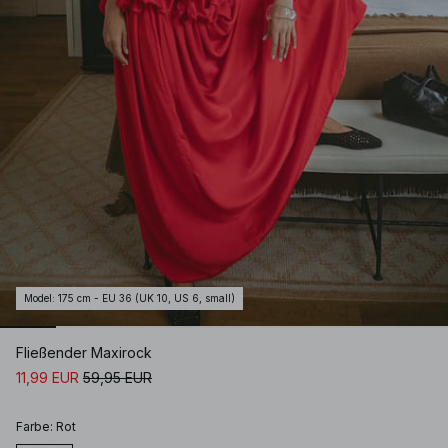
Model
:
175 cm - EU 36 (UK 10, US 6, small)
Fließender Maxirock
11,99 EUR
59,95 EUR
Farbe
:
Rot