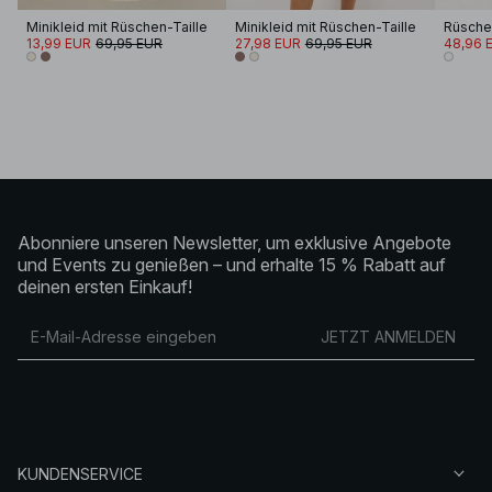
Minikleid mit Rüschen-Taille
Minikleid mit Rüschen-Taille
Rüschen
13,99 EUR
69,95 EUR
27,98 EUR
69,95 EUR
48,96 
Abonniere unseren Newsletter, um exklusive Angebote
und Events zu genießen – und erhalte 15 % Rabatt auf
deinen ersten Einkauf!
JETZT ANMELDEN
KUNDENSERVICE