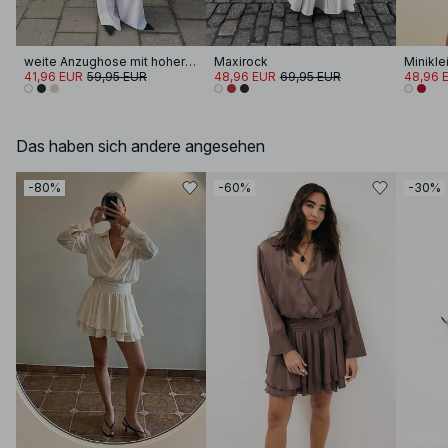
weite Anzughose mit hoher Taille
Maxirock
41,96 EUR
59,95 EUR
48,96 EUR
69,95 EUR
48,96 
Das haben sich andere angesehen
-80%
-60%
-30%