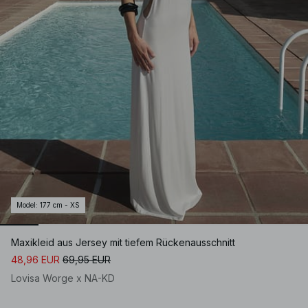
Model
:
177 cm - XS
Maxikleid aus Jersey mit tiefem Rückenausschnitt
48,96 EUR
69,95 EUR
Lovisa Worge x NA-KD