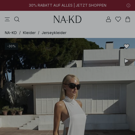
30% RABATT AUF ALLES | JETZT SHOPPEN
longsleeves
kleider
tops
braun
hosen
NA-KD
/
Kleider
/
Jerseykleider
-30%