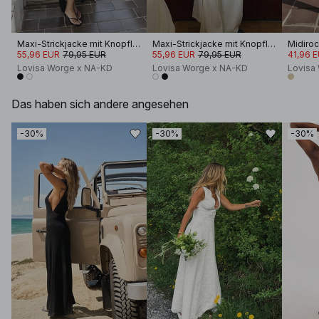
Maxi-Strickjacke mit Knopfleiste
Maxi-Strickjacke mit Knopfleiste
55,96 EUR
79,95 EUR
55,96 EUR
79,95 EUR
41,96 
Lovisa Worge x NA-KD
Lovisa Worge x NA-KD
Lovisa
Das haben sich andere angesehen
-30%
-30%
-30%