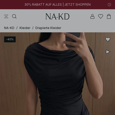
30% RABATT AUF ALLES | JETZT SHOPPEN
longsleeves
kleider
tops
braun
hosen
NA-KD
/
Kleider
/
Drapierte Kleider
-40%