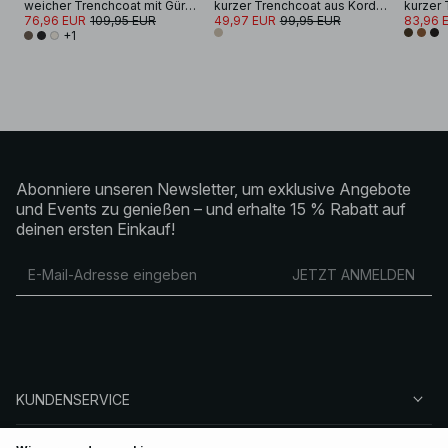
weicher Trenchcoat mit Gürtel
kurzer Trenchcoat aus Kord mit Kragen
76,96 EUR
109,95 EUR
49,97 EUR
99,95 EUR
83,96 
+1
Abonniere unseren Newsletter, um exklusive Angebote
und Events zu genießen – und erhalte 15 % Rabatt auf
deinen ersten Einkauf!
JETZT ANMELDEN
KUNDENSERVICE