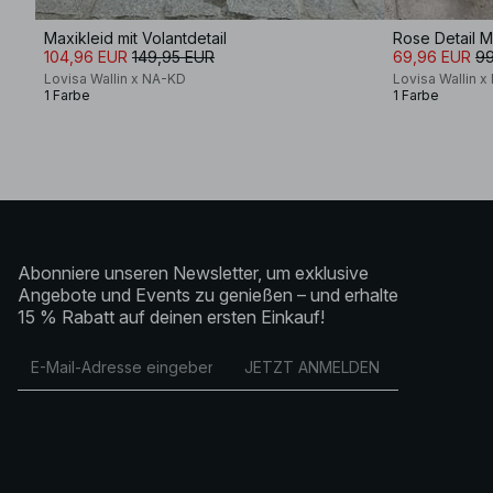
Maxikleid mit Volantdetail
Rose Detail M
104,96 EUR
149,95 EUR
69,96 EUR
99
Lovisa Wallin x NA-KD
Lovisa Wallin 
1 Farbe
1 Farbe
Abonniere unseren Newsletter, um exklusive
Angebote und Events zu genießen – und erhalte
15 % Rabatt auf deinen ersten Einkauf!
JETZT ANMELDEN