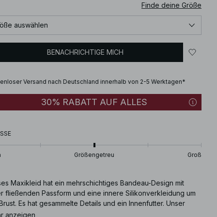
Finde deine Größe
öße auswählen
BENACHRICHTIGE MICH
enloser Versand nach Deutschland innerhalb von 2-5 Werktagen*
30% RABATT AUF ALLES
SSE
n
Größengetreu
Groß
ses Maxikleid hat ein mehrschichtiges Bandeau-Design mit
er fließenden Passform und eine innere Silikonverkleidung um
Brust. Es hat gesammelte Details und ein Innenfutter. Unser
kleid hat ein Materialgefühl mit einem Chiffon.
r anzeigen