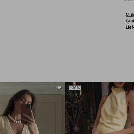
Art
Mat
Grö
Lie
-30%