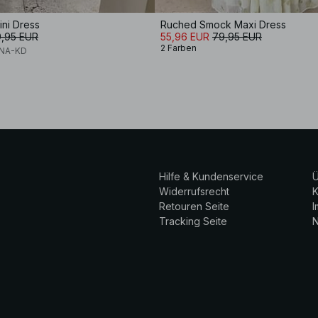
ini Dress
Ruched Smock Maxi Dress
,95 EUR
55,96 EUR
79,95 EUR
2 Farben
x NA-KD
Hilfe & Kundenservice
Ü
Widerrufsrecht
K
Retouren Seite
Tracking Seite
N