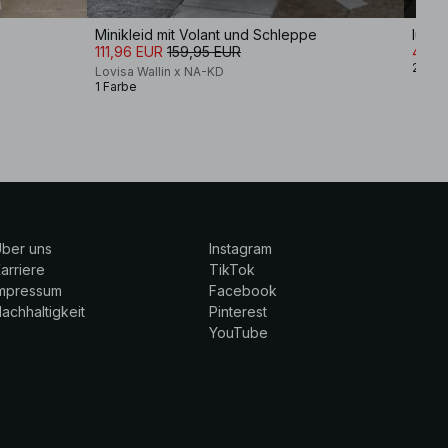
Minikleid mit Volant und Schleppe
lufti
111,96 EUR
159,95 EUR
48,9
2 Far
Lovisa Wallin x NA-KD
1 Farbe
ber uns
Instagram
arriere
TikTok
Impressum
Facebook
achhaltigkeit
Pinterest
YouTube