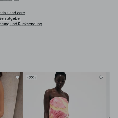
ikelnummer
:
1100-012866-0404
erials and care
ßenratgeber
ferung und Rücksendung
-60%
-30