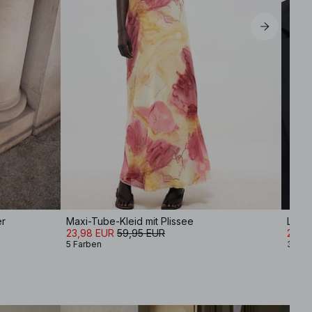
er
Maxi-Tube-Kleid mit Plissee
Langä
23,98 EUR
59,95 EUR
20,9
5 Farben
3 Far