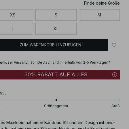
Finde deine Größe
XS
S
M
L
XL
ZUM WARENKORB HINZUFÜGEN
enloser Versand nach Deutschland innerhalb von 2-5 Werktagen*
30% RABATT AUF ALLES
SSE
n
Größengetreu
Groß
es Maxikleid hat einen Bandeau-Stil und ein Design mit einer
se. Es hat eine innere Silikonverkleidung um die Brust und ein