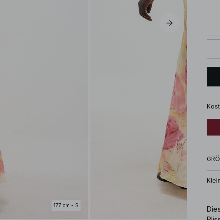
Kost
GRÖ
Klei
177 cm - S
Dies
Plis