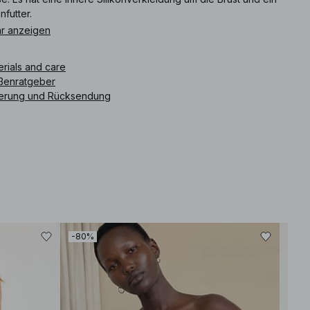
nfutter.
r anzeigen
What is the fit like? The fit is relaxed with a bandeau style that
provides comfortable support with the inner silicone trim
erials and care
around the chest.
How does the material feel? The plissé design and the flowy
ßenratgeber
fabric drapes beautifully, enhancing your silhouette.
ferung und Rücksendung
Is it suitable for summer outings? Yes, this maxi dress is ideal for
warm weather events, allowing for breathability and ease of
movement.
How should I style it? Consider pairing it with strappy sandals
and minimalistic jewelry to create a chic, effortless look.
How should I care for it? We recommend checking the care
label. Typically, gentle washing and avoiding high heat will help
preserve the fabric.
ikelnummer
:
1100-010985-8420
-80%
-60