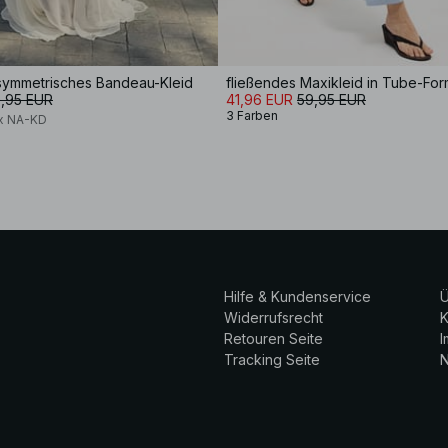
asymmetrisches Bandeau-Kleid
fließendes Maxikleid in Tube-Fo
,95 EUR
41,96 EUR
59,95 EUR
3 Farben
 x NA-KD
Hilfe & Kundenservice
Ü
Widerrufsrecht
K
Retouren Seite
Tracking Seite
N