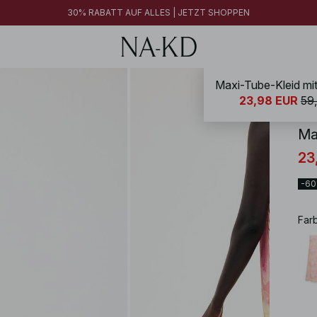
30% RABATT AUF ALLES | JETZT SHOPPEN
Maxi-Tube-Kleid mit
NA-
23,98 EUR
59
Ma
23
-6
Far