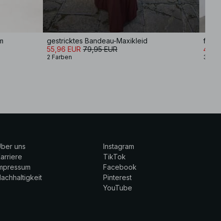
rm
gestricktes Bandeau-Maxikleid
fließ
55,96 EUR
79,95 EUR
41,9
2 Farben
3 Far
ber uns
Instagram
arriere
TikTok
Impressum
Facebook
achhaltigkeit
Pinterest
YouTube