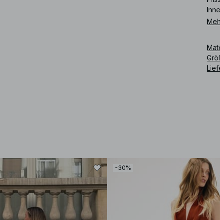
Inne
Meh
Mat
Grö
Lie
Art
-30%