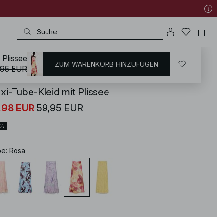
 Plissee
ZUM WARENKORB HINZUFÜGEN
KD
/
Kleider
/
Maxikleider
,95 EUR
xi-Tube-Kleid mit Plissee
,98 EUR
59,95 EUR
0%
be
:
Rosa