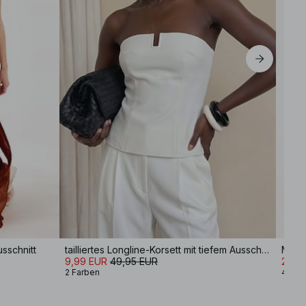
usschnitt
tailliertes Longline-Korsett mit tiefem Ausschnitt
Maxik
9,99 EUR
49,95 EUR
27,9
2 Farben
4 Far