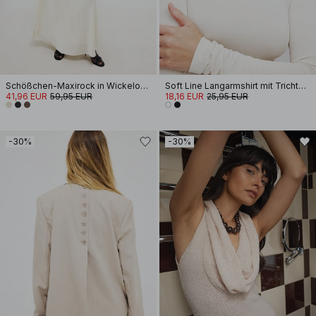
Schößchen-Maxirock in Wickeloptik
Soft Line Langarmshirt mit Trichterhals
41,96 EUR
59,95 EUR
18,16 EUR
25,95 EUR
-30%
-30%