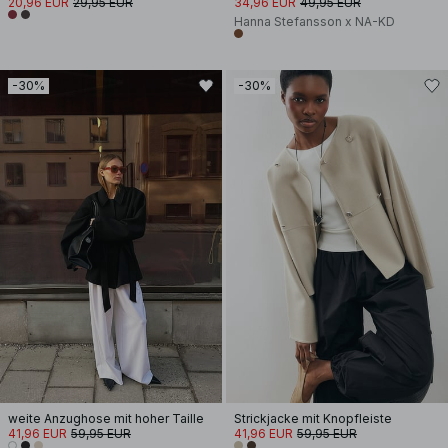
20,96 EUR
29,95 EUR
34,96 EUR
49,95 EUR
Hanna Stefansson x NA-KD
-30%
-30%
weite Anzughose mit hoher Taille
Strickjacke mit Knopfleiste
41,96 EUR
59,95 EUR
41,96 EUR
59,95 EUR