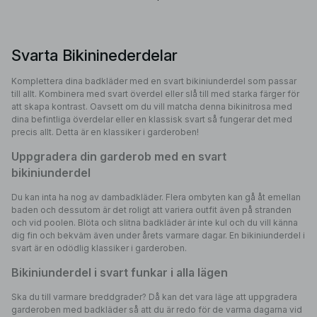
Svarta Bikininederdelar
Komplettera dina badkläder med en svart bikiniunderdel som passar
till allt. Kombinera med svart överdel eller slå till med starka färger för
att skapa kontrast. Oavsett om du vill matcha denna bikinitrosa med
dina befintliga överdelar eller en klassisk svart så fungerar det med
precis allt. Detta är en klassiker i garderoben!
Uppgradera din garderob med en svart
bikiniunderdel
Du kan inta ha nog av dambadkläder. Flera ombyten kan gå åt emellan
baden och dessutom är det roligt att variera outfit även på stranden
och vid poolen. Blöta och slitna badkläder är inte kul och du vill känna
dig fin och bekväm även under årets varmare dagar. En bikiniunderdel i
svart är en odödlig klassiker i garderoben.
Bikiniunderdel i svart funkar i alla lägen
Ska du till varmare breddgrader? Då kan det vara läge att uppgradera
garderoben med badkläder så att du är redo för de varma dagarna vid