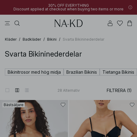
30% OFF EVERYTHING
Discount applied at checkout when buying two items or more
byxor
bruna
svarta
klänningar
överdelar
Kläder
/
Badkläder
/
Bikini
/
Svarta Bikininederdelar
Svarta Bikininederdelar
Bikinitrosor med hög midja
Brazilian Bikinis
Tietanga Bikinis
FILTRERA (1)
28
Alternativ
Bästsäljare