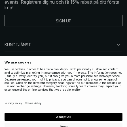
events. Registrera dig nu och få 15% rabatt på ditt första
köp!
SIGN UP
KUNDTJÄNST
OM NA-KD
FÖLJ OSS
JURIDISKT
SWEDEN
|
SVENSKA