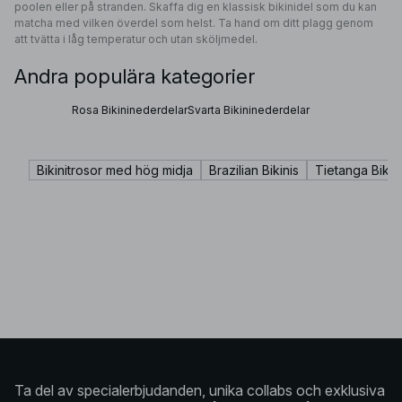
poolen eller på stranden. Skaffa dig en klassisk bikinidel som du kan
matcha med vilken överdel som helst. Ta hand om ditt plagg genom
att tvätta i låg temperatur och utan sköljmedel.
Andra populära kategorier
Rosa Bikininederdelar
Svarta Bikininederdelar
Bikinitrosor med hög midja
Brazilian Bikinis
Tietanga Bikin
Ta del av specialerbjudanden, unika collabs och exklusiva