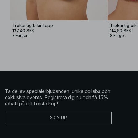
Trekantig bikinitopp
Trekantig bik
137,40 SEK
114,50 SEK
8 Färger
8 Färger
Ta del av specialerbjudanden, unika collabs och
exklusiva events. Registrera dig nu och få 15%
rabatt på ditt första köp!
SIGN UP