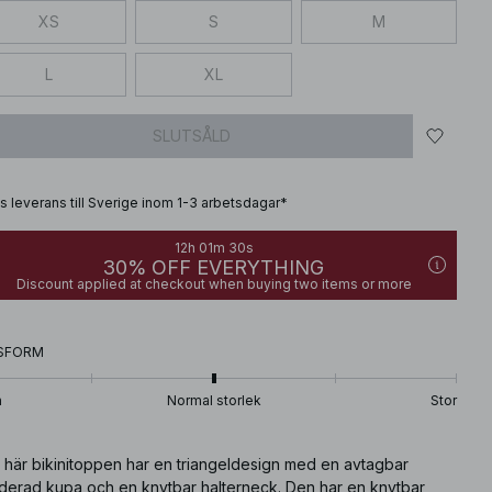
XS
S
M
L
XL
SLUTSÅLD
is leverans till Sverige inom 1-3 arbetsdagar*
12h 01m 29s
30% OFF EVERYTHING
Discount applied at checkout when buying two items or more
SFORM
n
Normal storlek
Stor
 här bikinitoppen har en triangeldesign med en avtagbar
derad kupa och en knytbar halterneck. Den har en knytbar