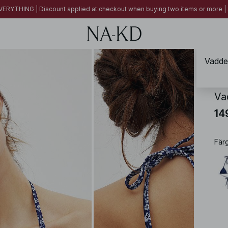
ERYTHING | Discount applied at checkout when buying two items or more
Vadder
NA-
Va
14
Fär