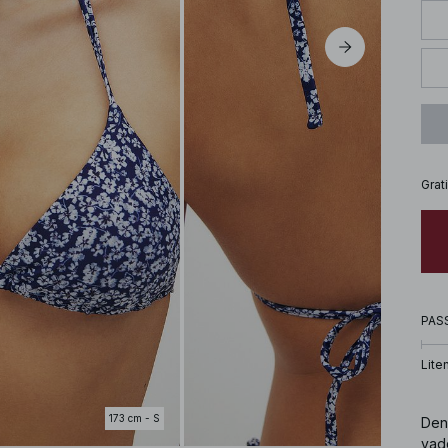
Grat
PAS
Lite
173 cm - S
Den
vad