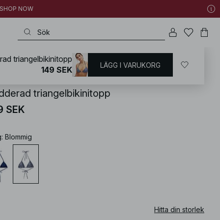
 | SHOP NOW
ad triangelbikinitopp
LÄGG I VARUKORG
KD
/
Badkläder
/
Bikini
/
Mix & match
149 SEK
dderad triangelbikinitopp
9 SEK
g
:
Blommig
Hitta din storlek