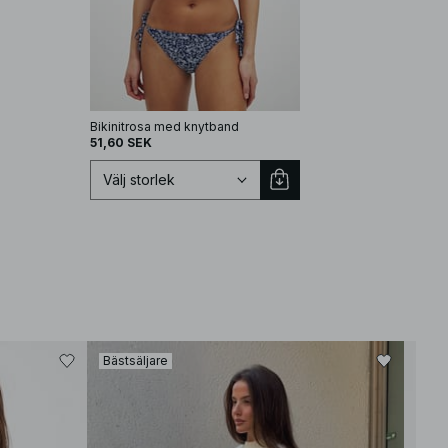
Bikinitrosa med knytband
51,60 SEK
Välj storlek
Välj storlek
Bästsäljare
XS
S
M