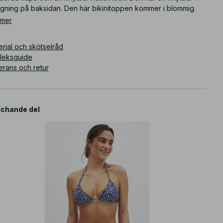
ngning på baksidan. Den här bikinitoppen kommer i blommig.
 mer
ikelnummer
:
1100-010531-5051
rial och skötselråd
rleksguide
erans och retur
chande del