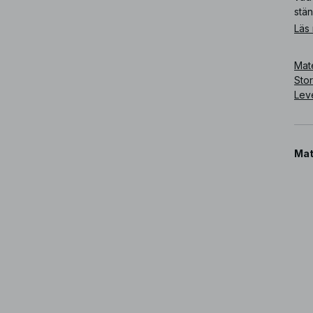
stä
Läs
Art
Mate
Sto
Lev
Mat