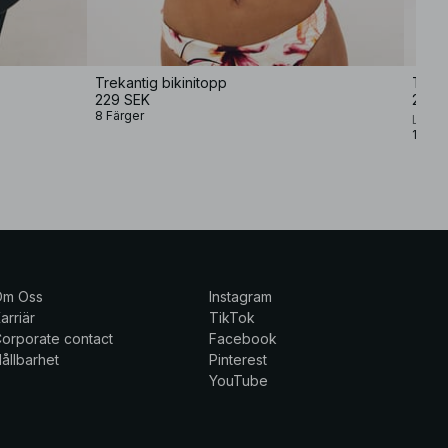
Trekantig bikinitopp
Trian
229 SEK
229 
8 Färger
Lovis
1 Färg
Om Oss
Instagram
arriär
TikTok
orporate contact
Facebook
ållbarhet
Pinterest
YouTube