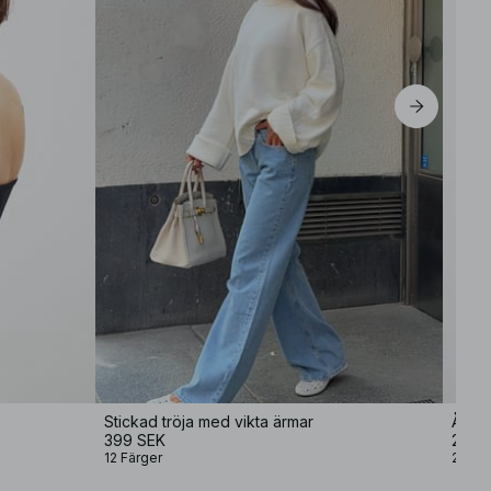
L
XL
Stickad tröja med vikta ärmar
Åtsit
399 SEK
249 
12 Färger
2 Färg