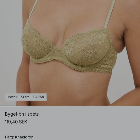
Modell
:
173 cm - EU 75B
Bygel-bh i spets
119,40 SEK
Färg
:
Khakigrön