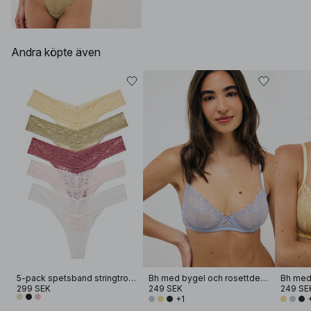
Andra köpte även
5-pack spetsband stringtrosor
Bh med bygel och rosettdetalj
299 SEK
249 SEK
249 SE
+1