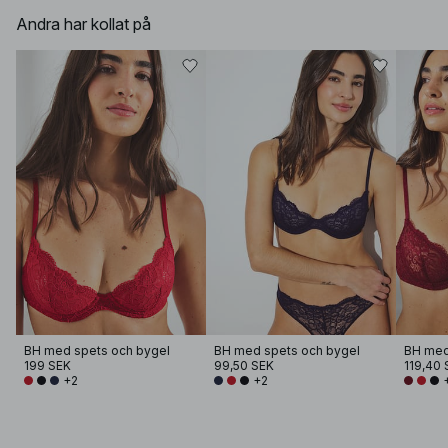
Andra har kollat på
BH med spets och bygel
BH med spets och bygel
BH med
199 SEK
99,50 SEK
119,40 
+2
+2