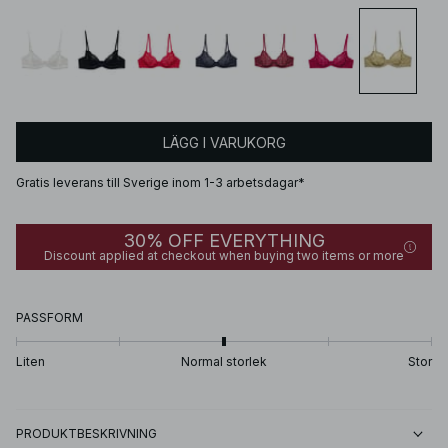
LÄGG I VARUKORG
Gratis leverans till Sverige inom 1-3 arbetsdagar*
30% OFF EVERYTHING
Discount applied at checkout when buying two items or more
PASSFORM
Liten
Normal storlek
Stor
PRODUKTBESKRIVNING