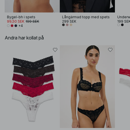
Bygel-bh i spets
Långärmad topp med spets
Underw
99,50 SEK
199 SEK
299 SEK
199 SE
+4
Andra har kollat på