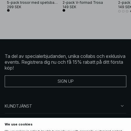
5-pack trosor med spetsband
2-pack V-formad Trosa
2-pack
299 SEK
149 SEK
149 SE
Ta del av specialerbjudanden, unika collabs och exklusiva
events. Registrera dig nu och få 15% rabatt på ditt första
köp!
SIGN UP
KUNDTJÄNST
OM NA-KD