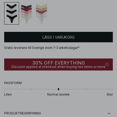
LÄGG I VARUKORG
Gratis leverans till Sverige inom 1-3 arbetsdagar*
30% OFF EVERYTHING
Discount applied at checkout when buying two items or more
PASSFORM
Liten
Normal storlek
Stor
PRODUKTBESKRIVNING