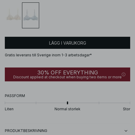
LÄGG I VARUKORG
Gratis leverans till Sverige inom 1-3 arbetsdagar*
30% OFF EVERYTHING
Discount applied at checkout when buying two items or more
PASSFORM
Liten
Normal storlek
Stor
PRODUKTBESKRIVNING