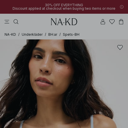
30% OFF EVERYTHING
Discount applied at checkout when buying two items or more
byxor
klänningar
pärlemo
överdelar
mörkbruna
NA-KD
/
Underkläder
/
BH:ar
/
Spets-BH