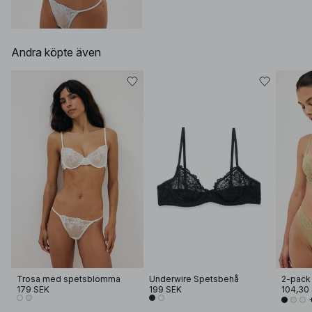
Andra köpte även
Trosa med spetsblomma
Underwire Spetsbehå
2-pack
179 SEK
199 SEK
104,30