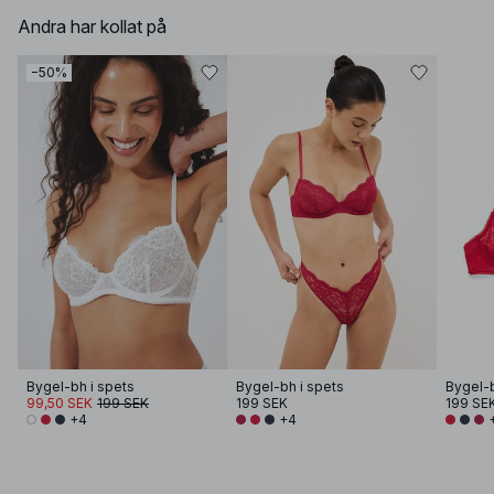
Andra har kollat på
−50%
Bygel-bh i spets
Bygel-bh i spets
Bygel-b
99,50 SEK
199 SEK
199 SEK
199 SE
+4
+4