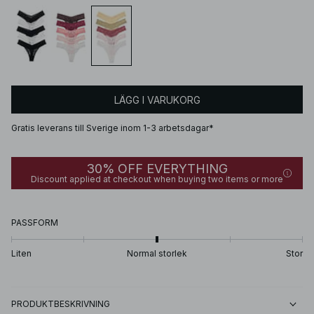
LÄGG I VARUKORG
Gratis leverans till Sverige inom 1-3 arbetsdagar*
30% OFF EVERYTHING
Discount applied at checkout when buying two items or more
PASSFORM
Liten
Normal storlek
Stor
PRODUKTBESKRIVNING