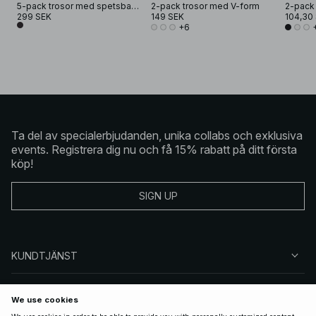
5-pack trosor med spetsband
2-pack trosor med V-form
2-pack
299 SEK
149 SEK
104,30
+6
Ta del av specialerbjudanden, unika collabs och exklusiva
events. Registrera dig nu och få 15% rabatt på ditt första
köp!
SIGN UP
KUNDTJÄNST
OM NA-KD