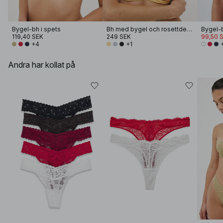
Bygel-bh i spets
Bh med bygel och rosettdetalj
Bygel-b
119,40 SEK
249 SEK
99,50 
+4
+1
Andra har kollat på