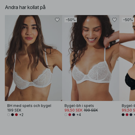
Andra har kollat på
−50%
−50%
BH med spets och bygel
Bygel-bh i spets
Bygel-b
199 SEK
99,50 SEK
199 SEK
99,50 
+2
+4