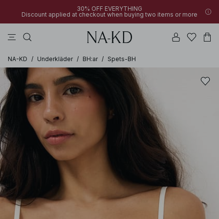
30% OFF EVERYTHING
Discount applied at checkout when buying two items or more
linne
toppar
byxor
bruna
svarta
NA-KD
/
Underkläder
/
BH:ar
/
Spets-BH