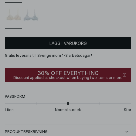
LÄGG I VARUKORG
Gratis leverans till Sverige inom 1-3 arbetsdagar*
30% OFF EVERYTHING
Discount applied at checkout when buying two items or more
PASSFORM
Liten
Normal storlek
Stor
PRODUKTBESKRIVNING