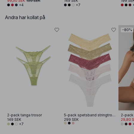
99,50 SEK
199 SEK
149 SEK
199 SE
+4
+7
Andra har kollat på
−80%
2-pack tanga trosor
5-pack spetsband stringtrosor
2-pack 
149 SEK
299 SEK
29,80 
+7