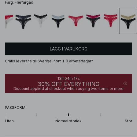
Färg
:
Flerfärgad
LÄGG I VARUKORG
Gratis leverans till Sverige inom 1-3 arbetsdagar*
13h 04m 17s
30% OFF EVERYTHING
Discount applied at checkout when buying two items or more
PASSFORM
Liten
Normal storlek
Stor