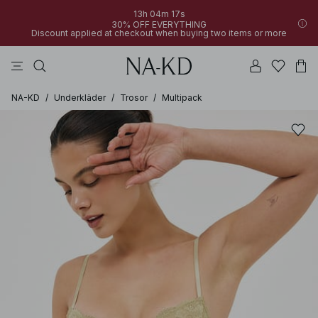
13h 04m 17s
30% OFF EVERYTHING
Discount applied at checkout when buying two items or more
linne
byxor
toppar
klänningar
bruna
NA-KD
/
Underkläder
/
Trosor
/
Multipack