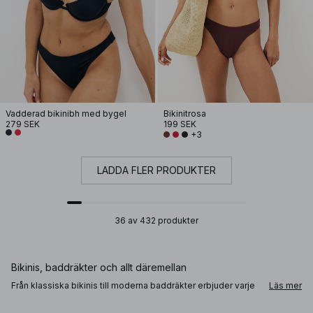
Vadderad bikinibh med bygel
Bikinitrosa
279 SEK
199 SEK
+3
LADDA FLER PRODUKTER
36 av 432 produkter
Bikinis, baddräkter och allt däremellan
Från klassiska bikinis till moderna baddräkter erbjuder varje
Läs mer
modell olika nivåer av täckning, stöd och form.
Triangelbikinis och brazilian bikinitrosor skapar en mer