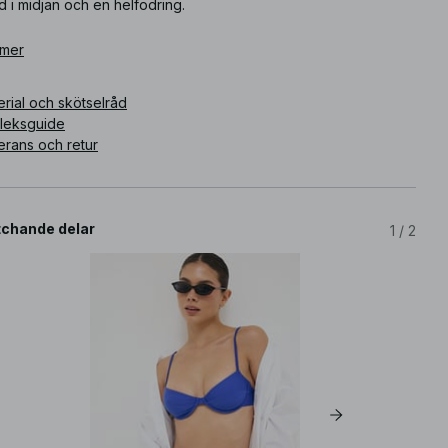
 i midjan och en helfodring.
ikelnummer
 mer
:
1100-012610-0305
rial och skötselråd
rleksguide
erans och retur
chande delar
1
/
2