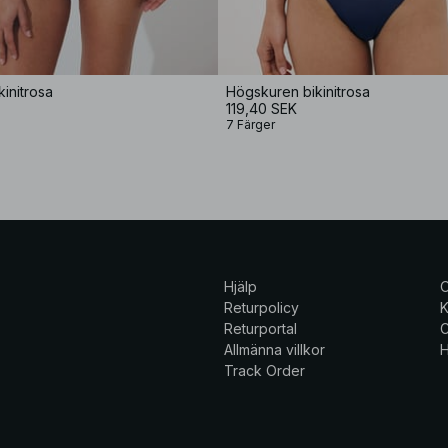
initrosa
Högskuren bikinitrosa
119,40 SEK
7 Färger
Hjälp
Returpolicy
K
Returportal
C
Allmänna villkor
H
Track Order