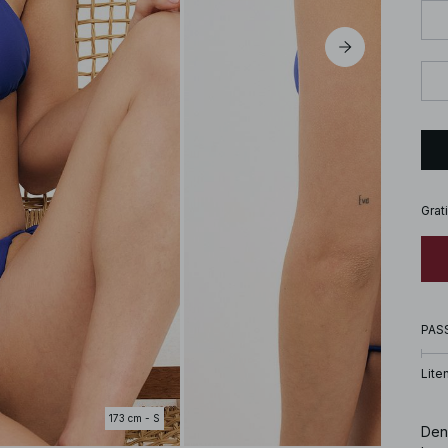
Grat
PAS
Lite
173 cm - S
Den 