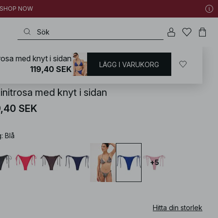
 | SHOP NOW
trosa med knyt i sidan
LÄGG I VARUKORG
KD
/
Badkläder
/
Bikini
/
Bikininederdelar
/
Brazilian Bikinis
119,40 SEK
initrosa med knyt i sidan
9,40 SEK
g
:
Blå
+
5
Hitta din storlek