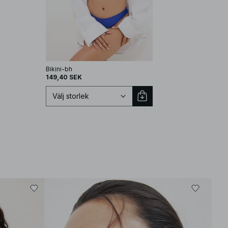
Bikini-bh
Trekantig bikinitopp
149,40 SEK
137,40 SEK
Välj storlek
Välj storlek
EU 70A
EU 70B
EU 70C
EU 70D
EU 75A