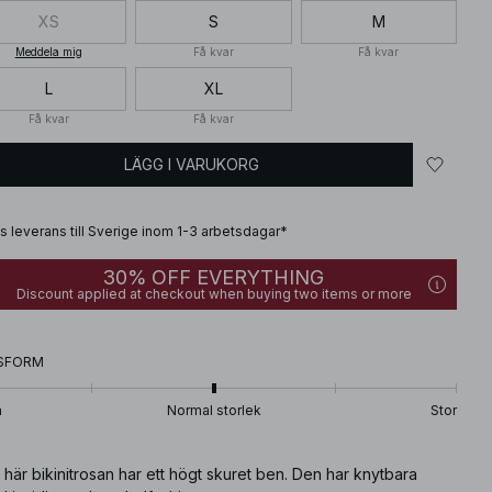
XS
S
M
Meddela mig
Få kvar
Få kvar
L
XL
Få kvar
Få kvar
LÄGG I VARUKORG
is leverans till Sverige inom 1-3 arbetsdagar*
30% OFF EVERYTHING
Discount applied at checkout when buying two items or more
SFORM
n
Normal storlek
Stor
här bikinitrosan har ett högt skuret ben. Den har knytbara