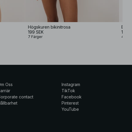
Högskuren bikinitrosa
Bikin
199 SEK
137,4
7 Färger
4 Fär
Om Oss
Instagram
arriär
TikTok
orporate contact
Facebook
ållbarhet
Pinterest
YouTube