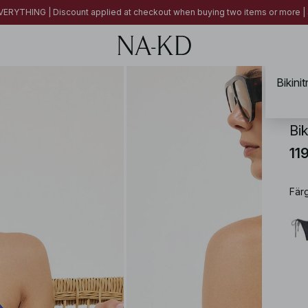
ERYTHING | Discount applied at checkout when buying two items or more
Bikini
NA-
Bik
11
Fär