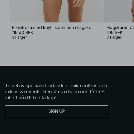
Bikinitrosa med knyt i sidan och dragsko
Högskuren bik
119,40 SEK
199 SEK
3 Färger
7 Färger
Ta del av specialerbjudanden, unika collabs och
exklusiva events. Registrera dig nu och få 15%
rabatt på ditt första köp!
SIGN UP