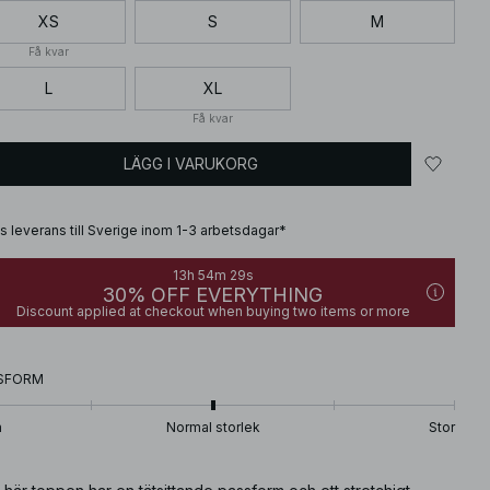
XS
S
M
Få kvar
L
XL
Få kvar
LÄGG I VARUKORG
is leverans till Sverige inom 1-3 arbetsdagar*
13h 54m 28s
30% OFF EVERYTHING
Discount applied at checkout when buying two items or more
SFORM
n
Normal storlek
Stor