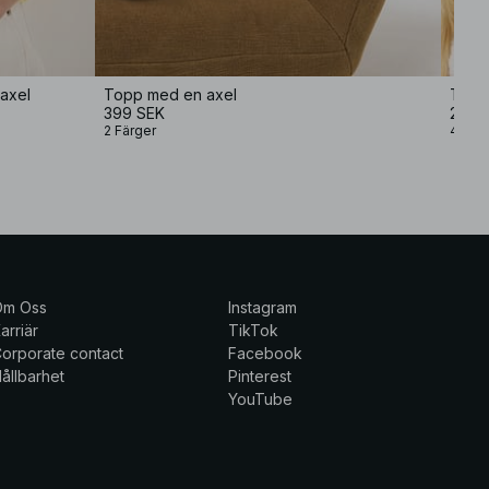
axel
Topp med en axel
Topp
399 SEK
209,
2 Färger
4 Fär
Om Oss
Instagram
arriär
TikTok
orporate contact
Facebook
ållbarhet
Pinterest
YouTube