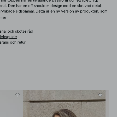
här toppen har en tätsittande passform och ett stretchigt
rial. Den har en off shoulder-design med en skruvad detalj
 rynkade sidsömmar. Detta är en ny version av produkten, som
 genomgått uppdateringar sedan den tidigare versionen.
 mer
ikelnummer
:
1100-010056-0404
rial och skötselråd
rleksguide
erans och retur