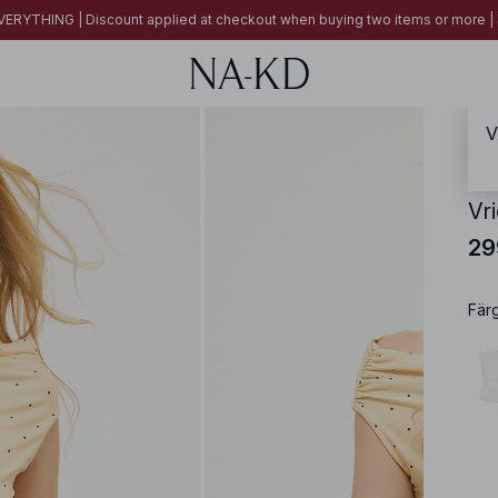
ERYTHING | Discount applied at checkout when buying two items or more
V
NA-
Vr
29
Fär