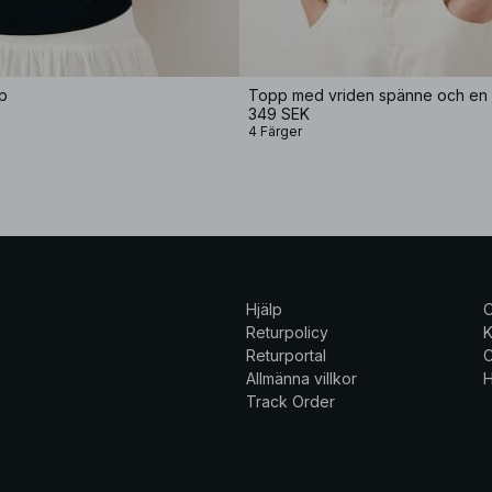
p
Topp med vriden spänne och en 
349 SEK
4 Färger
Hjälp
Returpolicy
K
Returportal
C
Allmänna villkor
H
Track Order