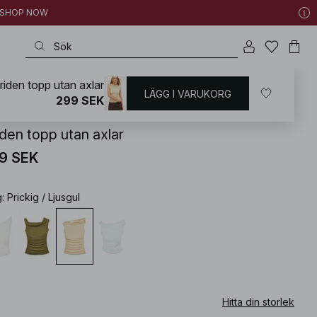
 | SHOP NOW
riden topp utan axlar
LÄGG I VARUKORG
KD
/
Toppar
/
Vardagstoppar
299 SEK
iden topp utan axlar
9 SEK
g
:
Prickig / Ljusgul
Hitta din storlek