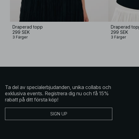
Draperad topp
Draperad top
299 SEK
299 SEK
3 Färger
3 Färger
Ta del av specialerbjudanden, unika collabs och
exklusiva events. Registrera dig nu och få 15%
rabatt på ditt första köp!
SIGN UP