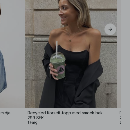
 midja
Recycled Korsett-topp med smock bak
Drap
299 SEK
299 
1 Färg
3 Fär