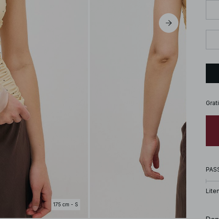
Grat
PAS
Lite
175 cm - S