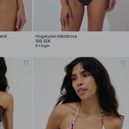
band
Högskuren bikinitrosa
199 SEK
8 Färger