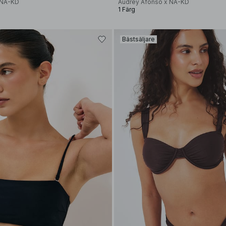
 NA-KD
Audrey Afonso x NA-KD
1 Färg
Bästsäljare