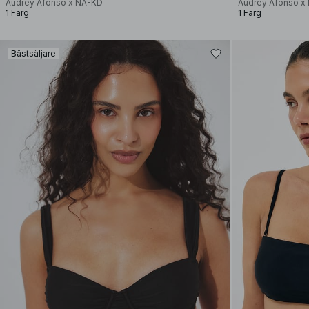
Audrey Afonso x NA-KD
Audrey Afonso x
1 Färg
1 Färg
Bästsäljare