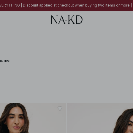
ERYTHING | Discount applied at checkout when buying two items or more
äs mer