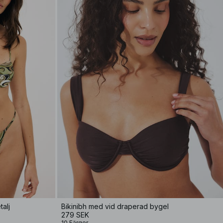
talj
Bikinibh med vid draperad bygel
279 SEK
10 Färger