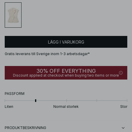
LÄGG I VARUKORG
Gratis leverans till Sverige inom 1-3 arbetsdagar*
30% OFF EVERYTHING
Discount applied at checkout when buying two items or more
PASSFORM
Liten
Normal storlek
Stor
PRODUKTBESKRIVNING