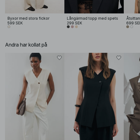
Byxor med stora fickor
Långärmad topp med spets
Åtsitta
599 SEK
299 SEK
699 SE
Andra har kollat på