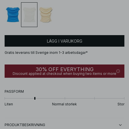
LÄGG I VARUKORG
Gratis leverans till Sverige inom 1-3 arbetsdagar*
30% OFF EVERYTHING
Discount applied at checkout when buying two items or more
PASSFORM
Liten
Normal storlek
Stor
PRODUKTBESKRIVNING