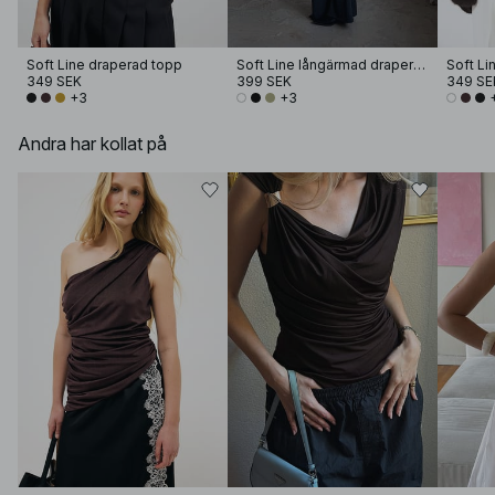
Soft Line draperad topp
Soft Line långärmad draperad topp
Soft Li
349 SEK
399 SEK
349 SE
+3
+3
Andra har kollat på