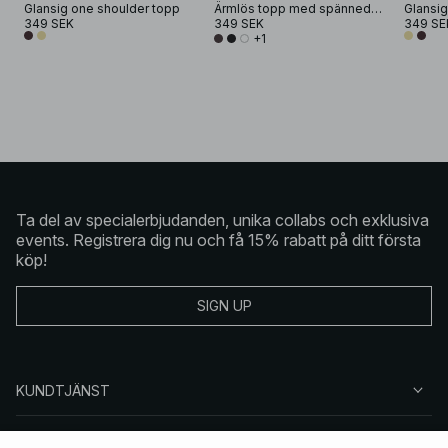
Glansig one shoulder topp
Ärmlös topp med spännedetalj
Glansig
349 SEK
349 SEK
349 SE
+1
Ta del av specialerbjudanden, unika collabs och exklusiva
events. Registrera dig nu och få 15% rabatt på ditt första
köp!
SIGN UP
KUNDTJÄNST
OM NA-KD