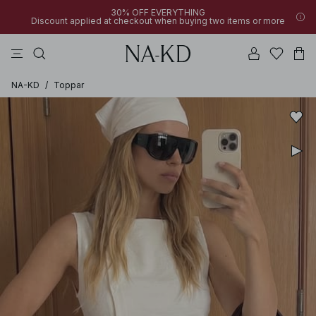
30% OFF EVERYTHING
Discount applied at checkout when buying two items or more
linne
byxor
klänningar
svarta
överdelar
NA-KD
/
Toppar