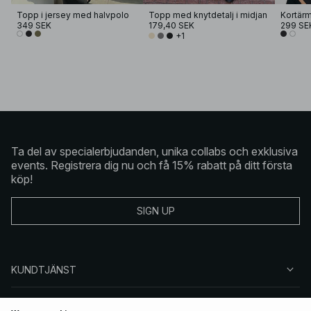
Topp i jersey med halvpolo
Topp med knytdetalj i midjan
Kortärm
349 SEK
179,40 SEK
299 SE
+1
Ta del av specialerbjudanden, unika collabs och exklusiva
events. Registrera dig nu och få 15% rabatt på ditt första
köp!
SIGN UP
KUNDTJÄNST
OM NA-KD