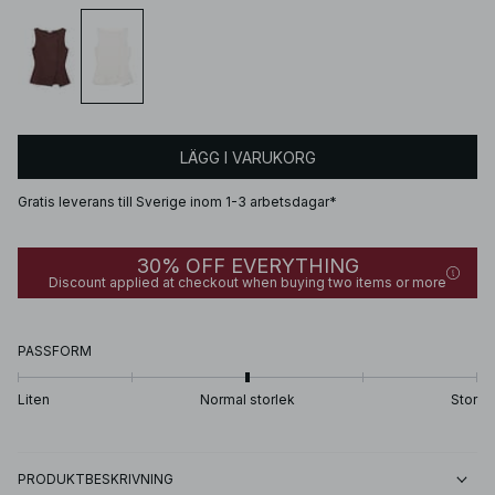
LÄGG I VARUKORG
Gratis leverans till Sverige inom 1-3 arbetsdagar*
30% OFF EVERYTHING
Discount applied at checkout when buying two items or more
PASSFORM
Liten
Normal storlek
Stor
PRODUKTBESKRIVNING