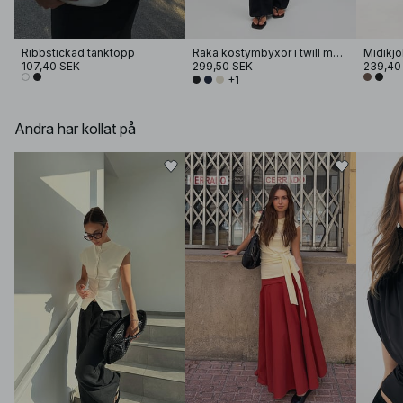
Ribbstickad tanktopp
Raka kostymbyxor i twill med mellanhög midja
Midikjol
107,40 SEK
299,50 SEK
239,40
+1
Andra har kollat på