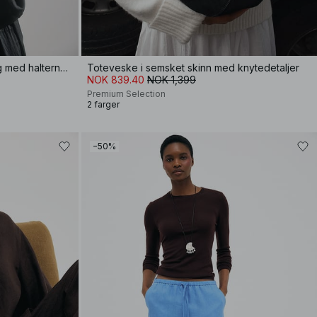
Vesttopp i lin- og lyocellblanding med halterneck
Toteveske i semsket skinn med knytedetaljer
NOK 839.40
NOK 1,399
Premium Selection
2 farger
−50%