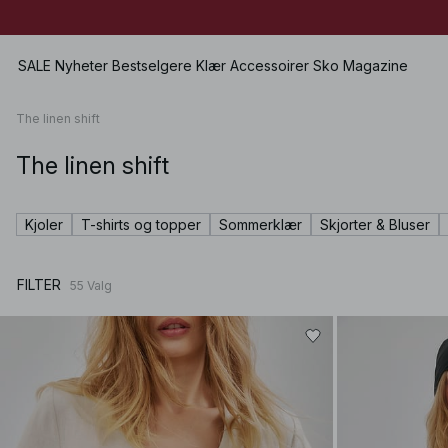
Ends in:
03h 55m 12s
Ends in:
03h 55m 12s
SALE
Nyheter
Bestselgere
Klær
Accessoirer
Sko
Magazine
The linen shift
The linen shift
Vis alle
Se alle
Se alle
Skjørt
SALE
Vesker
Lave sko
Shorts
Kjoler
T-shirts og topper
Sommerklær
Skjorter & Bluser
Kjoler
Smykker
Høyhælte sko
Badetøy
Topper
Solbriller
Skinnsko
Undertøy
FILTER
55
Valg
Gensere
Belter
Boots
Sett
Skjorter & Bluser
Sjal & Skjerf
Premium Selection
Kåper & Jakker
Hatter & Skyggeluer
Kommer snart
Blazere
Håraccessoirer
Bukser
Vanter
Jeans