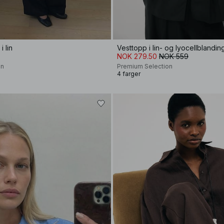
 lin
NOK 279.50
NOK 559
on
Premium Selection
4 farger