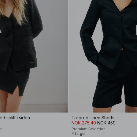
med splitt i siden
Tailored Linen Shorts
NOK 275.40
NOK 459
on
Premium Selection
4 farger