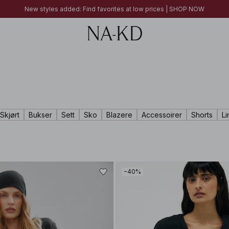
FINAL SALE | SHOP NOW
New styles added: Find favorites at low prices | SHOP NOW
FINAL SALE | SHOP NOW
Skjørt
Bukser
Sett
Sko
Blazere
Accessoirer
Shorts
Li
−40%