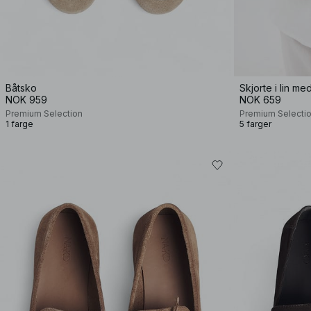
Båtsko
Skjorte i lin m
NOK 959
NOK 659
Premium Selection
Premium Selecti
1 farge
5 farger