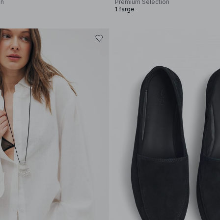
on
Premium Selection
1 farge