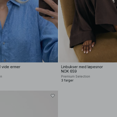
ed vide ermer
Linbukser med løpesnor
NOK 659
on
Premium Selection
3 farger