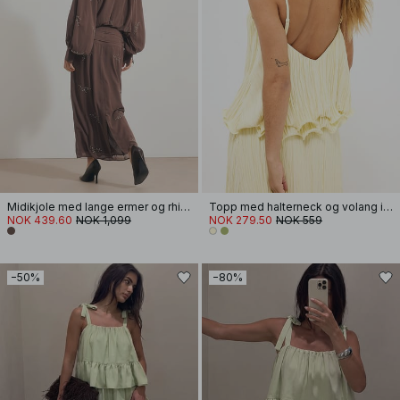
Midikjole med lange ermer og rhinestones
Topp med halterneck og volang i kanten
NOK 439.60
NOK 1,099
NOK 279.50
NOK 559
−50%
−80%