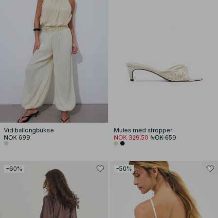
Vid ballongbukse
Mules med stropper
NOK 699
NOK 329.50
NOK 659
−60%
−50%