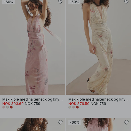
−60%
−50%
Maxikjole med halterneck og knyting
Maxikjole med halterneck og knyting
NOK 303.60
NOK 759
NOK 379.50
NOK 759
−60%