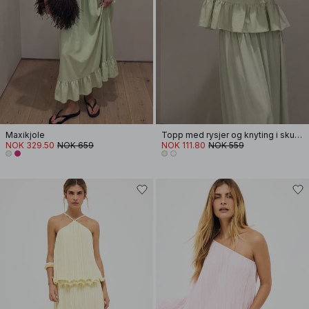
Maxikjole
Topp med rysjer og knyting i skulderen
NOK 329.50
NOK 659
NOK 111.80
NOK 559