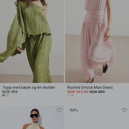
Topp med bøyle og én skulder
Ruched Smock Maxi Dress
NOK 459
NOK 343.60
NOK 859
−50%