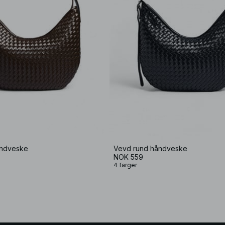
åndveske
Vevd rund håndveske
NOK 559
4 farger