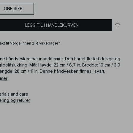
ONE SIZE
LEGG TIL I HANDLEKURVEN
frakt til Norge innen 2-4 virkedager*
ne håndvesken har innerlommer. Den har et flettett design og
lidelåslukking. Mål: Høyde: 22 cm / 8,7 in. Bredde: 10 cm / 3,9
Lengde: 28 cm / 11 in. Denne håndvesken finnes i svart.
 mer
ikkelnummer
:
1100-011429-0002
erials and care
ering og returer