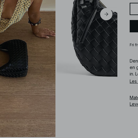
Fri 
Den
en g
in. 
Les
Art
Mat
Lev