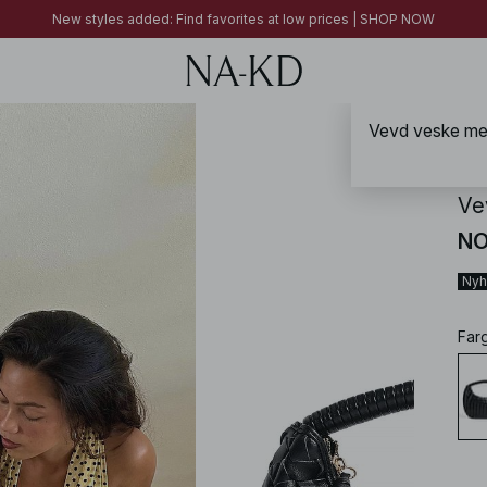
New styles added: Find favorites at low prices | SHOP NOW
New styles added: Find favorites at low prices | SHOP NOW
FINAL SALE | SHOP NOW
Vevd veske med
NA-
Ve
NO
Nyh
Far