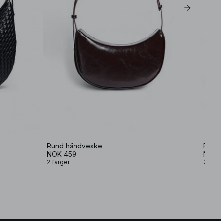
Rund håndveske
Fold 
NOK 459
NOK 
2 farger
2 farg