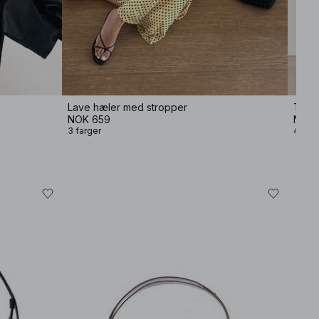
Lave hæler med stropper
T-skj
NOK 659
NOK 
3 farger
4 farg