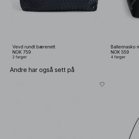
Vevd rundt bærenett
Ballerinasko m
NOK 759
NOK 559
2 farger
4 farger
Andre har også sett på