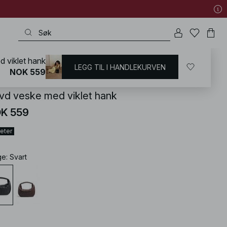
 viklet hank
LEGG TIL I HANDLEKURVEN
KD
/
Accessoirer
/
Vesker
/
Håndvesker
NOK 559
vd veske med viklet hank
K 559
eter
ge
:
Svart