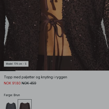
Model
:
174 cm - S
Topp med paljetter og knyting i ryggen
NOK 91.80
NOK 459
Farge
:
Brun