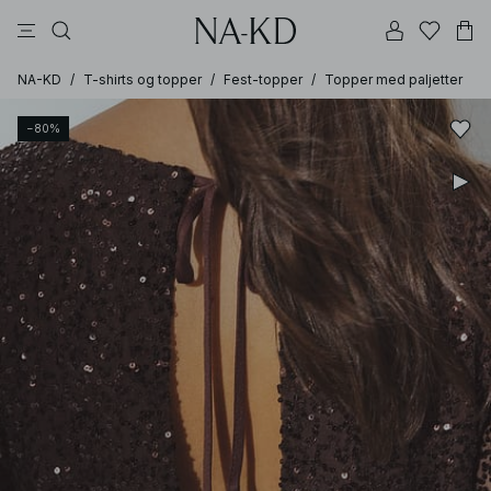
langermete topper
topper
bukser
kjoler
brune
NA-KD
/
T-shirts og topper
/
Fest-topper
/
Topper med paljetter
−80%