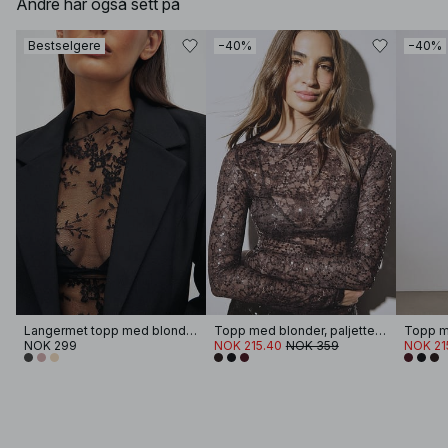
Andre har også sett på
Bestselgere
−40%
−40%
Langermet topp med blonder
Topp med blonder, paljetter og lange ermer
NOK 299
NOK 215.40
NOK 359
NOK 21