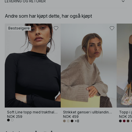
LEVERING OG RETURER
Andre som har kjøpt dette, har også kjøpt
Bestselgere
Soft Line topp med trakthals og lange ermer
Strikket genser i ullblanding med rund hals
Topp i 
NOK 259
NOK 459
NOK 2
+8