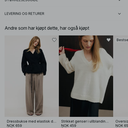
LEVERING OG RETURER
Andre som har kjøpt dette, har også kjøpt
Bestse
Dressbukse med elastisk detalj og lavt liv
Strikket genser i ullblanding med V-hals
Oversiz
NOK 659
NOK 459
NOK 6