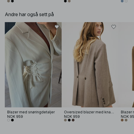
Andre har også sett på
Blazer med snøringdetaljer
Oversized blazer med knappedetaljer i ryggen
Blazer 
NOK 959
NOK 959
NOK 9