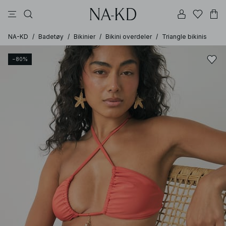
bukser
topper
kjoler
brune
svarte
NA-KD
/
Badetøy
/
Bikinier
/
Bikini overdeler
/
Triangle bikinis
−80%