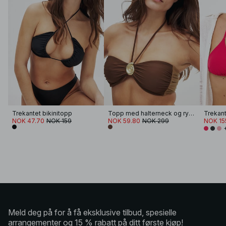
Trekantet bikinitopp
Topp med halterneck og rysjedetaljer
Trekant
NOK 47.70
NOK 159
NOK 59.80
NOK 299
NOK 15
Meld deg på for å få eksklusive tilbud, spesielle
arrangementer og 15 % rabatt på ditt første kjøp!