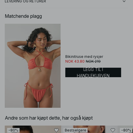
LEVERING OG RETURER
Matchende plagg
Bikinitruse med rysjer
NOK 43.80
NOK 219
LEGG TIL I
HANDLEKURVEN
Andre som har kjøpt dette, har også kjøpt
−80%
Bestselgere
−80%