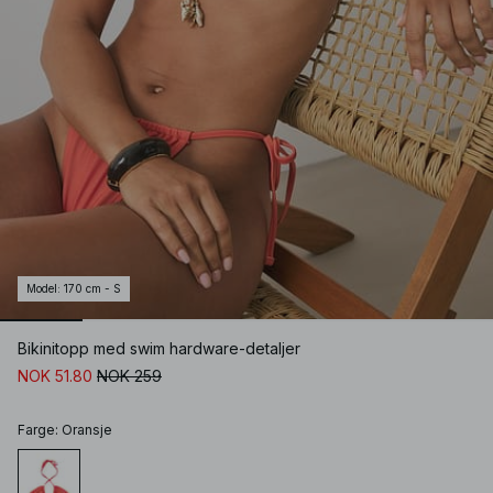
Model
:
170 cm - S
Bikinitopp med swim hardware-detaljer
NOK 51.80
NOK 259
Farge
:
Oransje