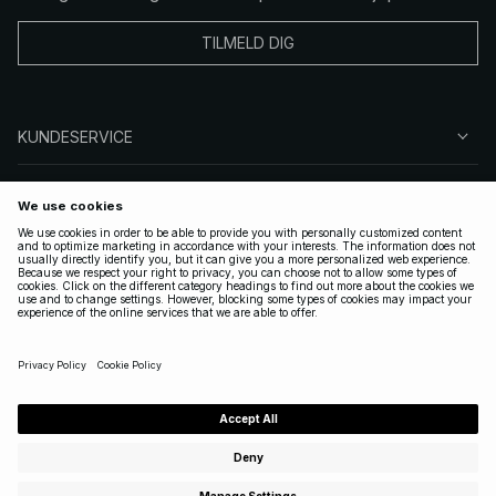
TILMELD DIG
KUNDESERVICE
OM OSS
FØLG OSS
LOVLIG
NORWAY
|
NORSK