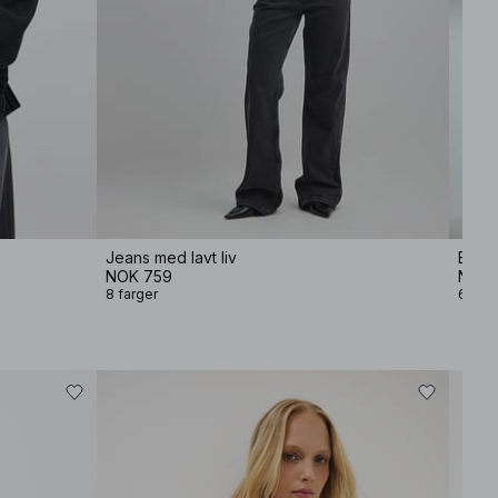
Jeans med lavt liv
Baggy
NOK 759
NOK 
8 farger
6 farg