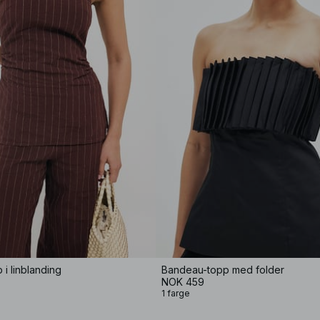
i linblanding
Bandeau-topp med folder
NOK 459
1 farge