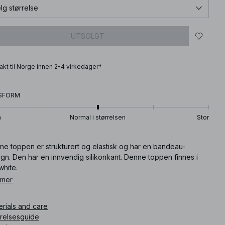
lg størrelse
UTSOLGT
frakt til Norge innen 2-4 virkedager*
SFORM
n
Normal i størrelsen
Stor
ne toppen er strukturert og elastisk og har en bandeau-
gn. Den har en innvendig silikonkant. Denne toppen finnes i
white.
 mer
ikkelnummer
:
1018-010317-0260
erials and care
rrelsesguide