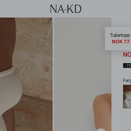
NA-
Tubetopp 
NOK 77
Tu
NO
−7
Far