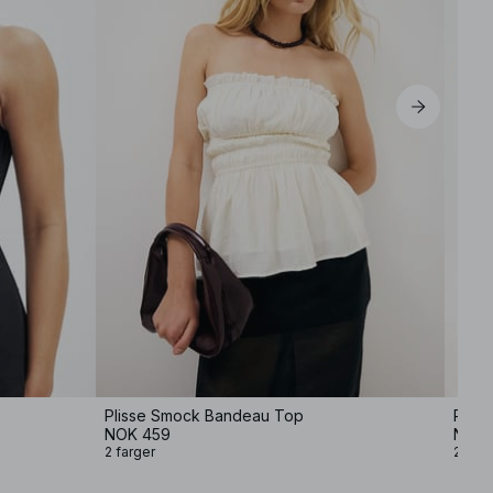
Plisse Smock Bandeau Top
Plis
NOK 459
NOK 
2 farger
2 farg