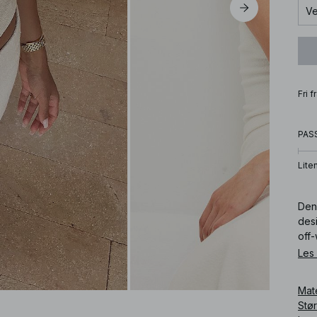
Ve
Fri 
PAS
Lite
Den
desi
off-
Les
Art
Mat
Stø