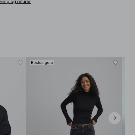
ering og returer
Bestselgere
Best