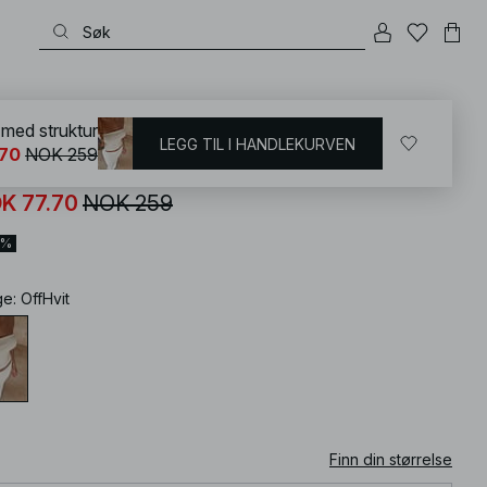
KD
/
Sett
med struktur
LEGG TIL I HANDLEKURVEN
.70
NOK 259
betopp med struktur
K 77.70
NOK 259
0%
ge
:
OffHvit
Finn din størrelse