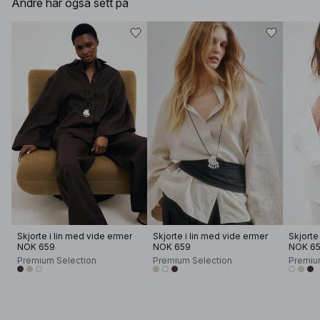
Andre har også sett på
Skjorte i lin med vide ermer
Skjorte i lin med vide ermer
Skjorte
NOK 659
NOK 659
NOK 6
Premium Selection
Premium Selection
Premiu