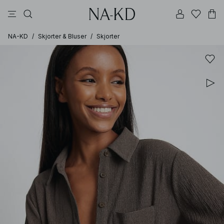
bukser
topper
kjoler
brune
svarte
NA-KD
/
Skjorter & Bluser
/
Skjorter