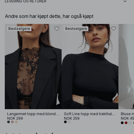
LEVERING OG RETURER
Andre som har kjøpt dette, har også kjøpt
Bestselgere
Bestselgere
Langermet topp med blonder
Soft Line topp med trakthals og lange ermer
Bluse 
NOK 299
NOK 259
NOK 4