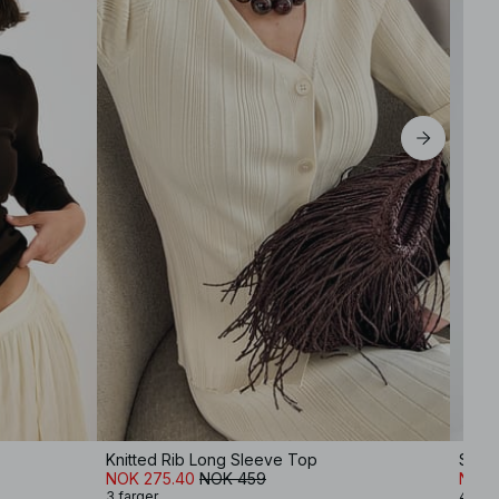
Knitted Rib Long Sleeve Top
Strik
NOK 275.40
NOK 459
NOK 
3 farger
4 farg