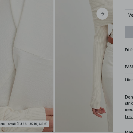
Ve
Fri 
PAS
Lite
Den
stri
med 
Les
Art
 cm - small (EU 36, UK 10, US 6)
Mat