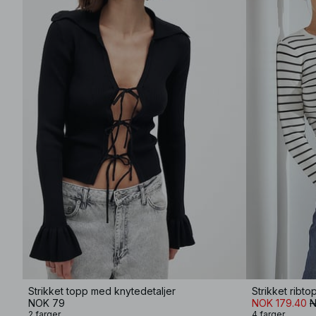
Strikket topp med knytedetaljer
Strikket ribt
NOK 79
NOK 179.40
N
2 farger
4 farger