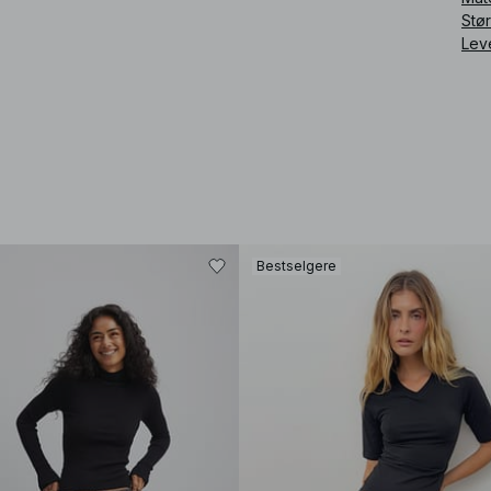
Stø
Lev
Bestselgere