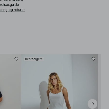
rrelsesguide
ering og returer
Bestselgere
Best