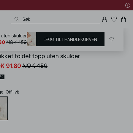
p uten skulder
LEGG TIL I HANDLEKURVEN
KD
/
T-shirts og topper
/
Skulderløse topper
80
NOK 459
ikket foldet topp uten skulder
K 91.80
NOK 459
0%
ge
:
OffHvit