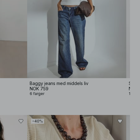
Baggy jeans med middels liv
Strik
NOK 759
NOK 
6 farger
13 far
−40%
−50