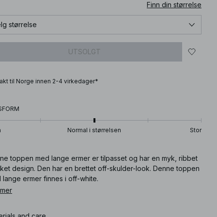
Finn din størrelse
lg størrelse
UTSOLGT
frakt til Norge innen 2-4 virkedager*
SFORM
n
Normal i størrelsen
Stor
ne toppen med lange ermer er tilpasset og har en myk, ribbet
kket design. Den har en brettet off-skulder-look. Denne toppen
lange ermer finnes i off-white.
 mer
ikkelnummer
:
1100-007016-0260
erials and care