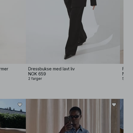
ermer
Dressbukse med lavt liv
Forme
NOK 659
NOK 
2 farger
5 farg