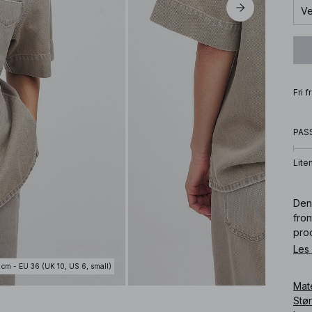
Ve
Fri 
PAS
Lite
Den
fro
prod
Unn
Les
finn
 cm - EU 36 (UK 10, US 6, small)
Mat
Art
Stø