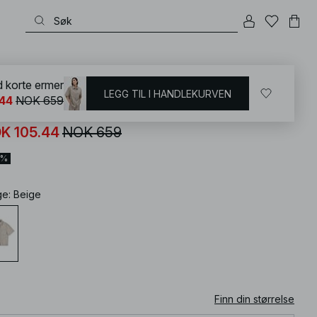
KD
/
Skjorter & Bluser
/
Jeansskjorter
 korte ermer
LEGG TIL I HANDLEKURVEN
44
NOK 659
nimskjorte med korte ermer
K 105.44
NOK 659
4%
ge
:
Beige
Finn din størrelse