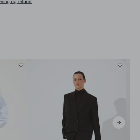
ering og returer
Best