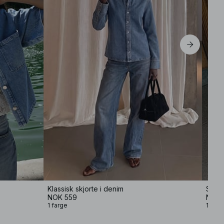
Klassisk skjorte i denim
Skjor
NOK 559
NOK 
1 farge
1 farg