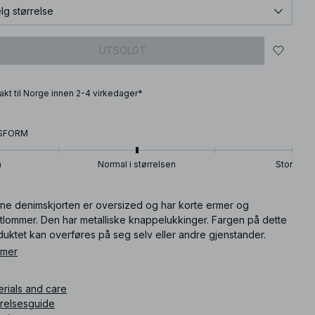
lg størrelse
UTSOLGT
frakt til Norge innen 2-4 virkedager*
SFORM
n
Normal i størrelsen
Stor
ne denimskjorten er oversized og har korte ermer og
ntlommer. Den har metalliske knappelukkinger. Fargen på dette
uktet kan overføres på seg selv eller andre gjenstander.
vik kontakt med lysfargede overflater. Denne denimskjorten
 mer
es i beige.
erials and care
ikkelnummer
:
1100-010290-0301
rrelsesguide