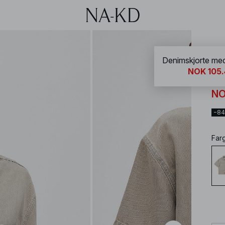
NA-
Denimskjorte med
NOK 105.
De
NO
−8
Far