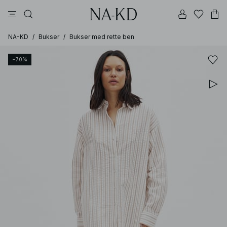
bukser
topper
kjoler
brune
svarte
NA-KD
/
Bukser
/
Bukser med rette ben
−70%