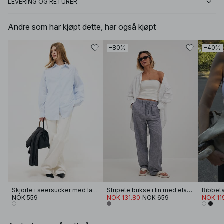
LEVERING OG RETURER
Andre som har kjøpt dette, har også kjøpt
−80%
−40%
Skjorte i seersucker med lange ermer
Stripete bukse i lin med elastisk midje
Ribbet
NOK 559
NOK 131.80
NOK 659
NOK 11