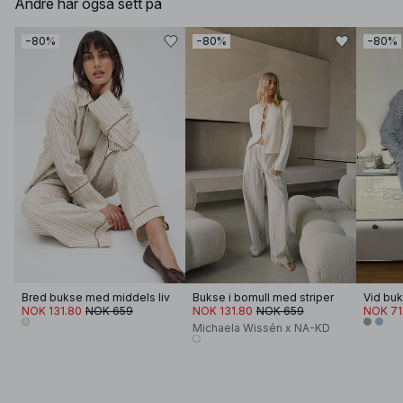
Andre har også sett på
−80%
−80%
−80%
Bred bukse med middels liv
Bukse i bomull med striper
NOK 131.80
NOK 659
NOK 131.80
NOK 659
NOK 71
Michaela Wissén x NA-KD