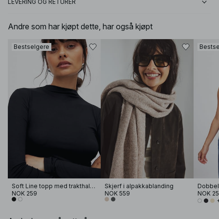
LEVERING OG RETURER
Andre som har kjøpt dette, har også kjøpt
Bestselgere
Bestse
Soft Line topp med trakthals og lange ermer
Skjerf i alpakkablanding
Dobbel 
NOK 259
NOK 559
NOK 2