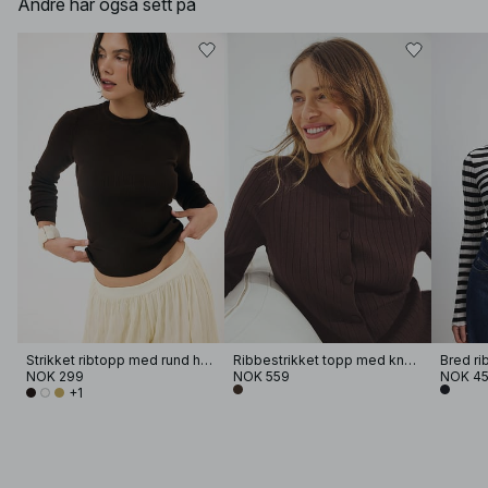
Andre har også sett på
Strikket ribtopp med rund hals
Ribbestrikket topp med knapper
Bred ri
NOK 299
NOK 559
NOK 4
+1