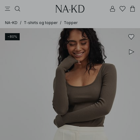
bukser
topper
kjoler
svarte
brune
NA-KD
/
T-shirts og topper
/
Topper
−80%