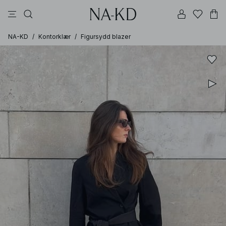
bukser
topper
kjoler
brune
svarte
NA-KD
/
Kontorklær
/
Figursydd blazer