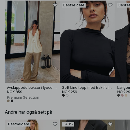
Bestselgere
Bestse
Avslappede bukser i lyocellblanding
Soft Line topp med trakthals og lange ermer
NOK 859
NOK 259
NOK 2
Premium Selection
Andre har også sett på
Bestselgere
−40%